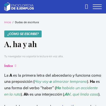
Skip
to
Primary
Menu
content
Ejemplos
Necesitas ejemplos.
Los tenemos.
Inicio
Dudas de escritura
¿CÓMO SE ESCRIBE?
A, ha y ah
Tu navegador no soporta la lectura en voz alta.
Índice
La
A
es la primera letra del abecedario y funciona como
una preposición (
Hoy voy
almorzar temprano
).
Ha
es
a
una forma del verbo “haber” (
habido un accidente
Ha
en la ruta
).
Ah
es una interjección (
¡
!, qué linda casa
).
Ah