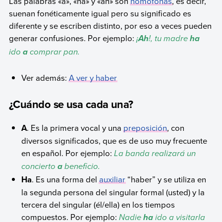
Las palabras «a», «ha» y «ah» son
homófonas
, es decir,
suenan fonéticamente igual pero su significado es
diferente y se escriben distinto, por eso a veces pueden
generar confusiones. Por ejemplo:
¡
!, tu madre
Ah
ha
ido
comprar pan.
a
Ver además:
A ver y haber
¿Cuándo se usa cada una?
A
. Es la primera vocal y una
preposición
, con
diversos significados, que es de uso muy frecuente
en español. Por ejemplo:
La banda realizará un
concierto
beneficio.
a
Ha
. Es una forma del
auxiliar
“haber” y se utiliza en
la segunda persona del singular formal (usted) y la
tercera del singular (él/ella) en los tiempos
compuestos. Por ejemplo:
Nadie
ido a visitarla
ha