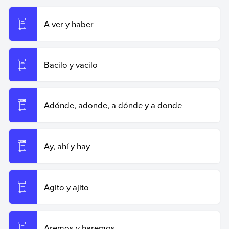
2026 de
https://www.ejemplos.co/a-ha-y-ah/
.
A ver y haber
Copiar cita
Bacilo y vacilo
Adónde, adonde, a dónde y a donde
Ay, ahí y hay
Agito y ajito
Aremos y haremos