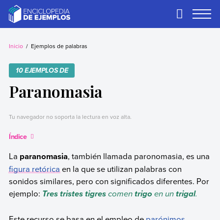
Skip
to
Primary
Menu
content
Ejemplos
Necesitas ejemplos.
Los tenemos.
Inicio
Ejemplos de palabras
10 EJEMPLOS DE
Paranomasia
Tu navegador no soporta la lectura en voz alta.
Índice
La
paranomasia
, también llamada paronomasia, es una
figura retórica
en la que se utilizan palabras con
sonidos similares, pero con significados diferentes. Por
ejemplo:
comen
en un
.
Tres
tristes tigres
trigo
trigal
Este recurso se basa en el empleo de
parónimos