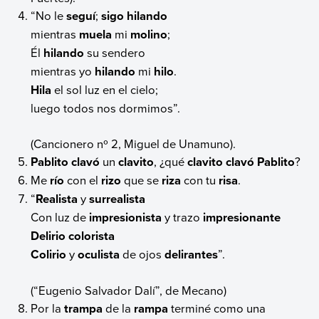
“No le
seguí
;
sigo hilando
mientras
muela
mi
molino
;
Él
hilando
su sendero
mientras yo
hilando
mi
hilo
.
Hila
el sol luz en el cielo;
luego todos nos dormimos”.
(Cancionero nº 2, Miguel de Unamuno).
Pablito clavó
un
clavito
, ¿qué
clavito clavó Pablito
?
Me
río
con el
rizo
que se
riza
con tu
risa
.
“
Realista
y
surrealista
Con luz de
impresionista
y trazo
impresionante
Delirio
colorista
Colirio
y
oculista
de ojos
delirantes
”.
(“Eugenio Salvador Dalí”, de Mecano)
Por la
trampa
de la
rampa
terminé como una