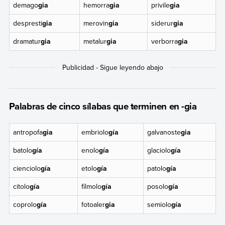
demago
gia
hemorra
gia
privile
gia
despresti
gia
merovin
gia
siderur
gia
dramatur
gia
metalur
gia
verborra
gia
Palabras de cinco sílabas que terminen en -gia
antropofa
gia
embriolo
gía
galvanoste
gia
batolo
gía
enolo
gía
glaciolo
gía
cienciolo
gía
etolo
gía
patolo
gía
citolo
gía
filmolo
gía
posolo
gía
coprolo
gía
fotoaler
gia
semiolo
gía