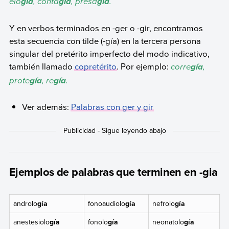
elo
, conta
, presa
.
gia
gia
gia
Y en verbos terminados en -ger o -gir, encontramos
esta secuencia con tilde (-gía) en la tercera persona
singular del pretérito imperfecto del modo indicativo,
también llamado
copretérito
. Por ejemplo:
corre
,
gía
prote
, re
.
gía
gía
Ver además:
Palabras con ger y gir
Ejemplos de palabras que terminen en -gia
androlo
gía
fonoaudiolo
gía
nefrolo
gía
anestesiolo
gía
fonolo
gía
neonatolo
gía