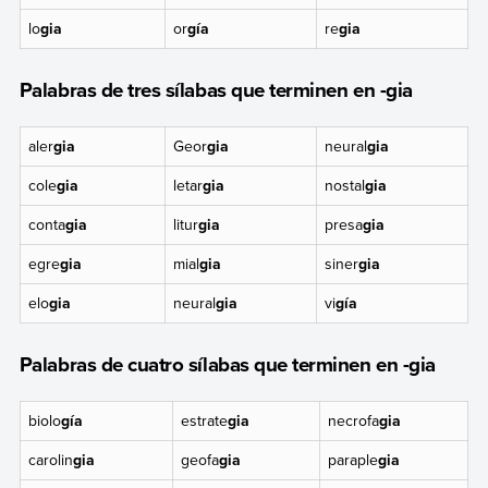
lo
gia
or
gía
re
gia
Palabras de tres sílabas que terminen en -gia
aler
gia
Geor
gia
neural
gia
cole
gia
letar
gia
nostal
gia
conta
gia
litur
gia
presa
gia
egre
gia
mial
gia
siner
gia
elo
gia
neural
gia
vi
gía
Palabras de cuatro sílabas que terminen en -gia
biolo
gía
estrate
gia
necrofa
gia
carolin
gia
geofa
gia
paraple
gia