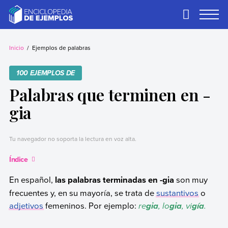
Skip
to
Primary
Menu
content
Ejemplos
Necesitas ejemplos.
Los tenemos.
Inicio
Ejemplos de palabras
100 EJEMPLOS DE
Palabras que terminen en -
gia
Tu navegador no soporta la lectura en voz alta.
Índice
En español,
las palabras terminadas en -gia
son muy
frecuentes y, en su mayoría, se trata de
sustantivos
o
adjetivos
femeninos. Por ejemplo:
re
, lo
, vi
.
gia
gia
gía