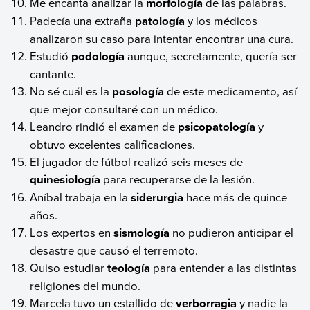
Me encanta analizar la
morfología
de las palabras.
Padecía una extraña
patología
y los médicos
analizaron su caso para intentar encontrar una cura.
Estudió
podología
aunque, secretamente, quería ser
cantante.
No sé cuál es la
posología
de este medicamento, así
que mejor consultaré con un médico.
Leandro rindió el examen de
psicopatología
y
obtuvo excelentes calificaciones.
El jugador de fútbol realizó seis meses de
quinesiología
para recuperarse de la lesión.
Aníbal trabaja en la
siderurgia
hace más de quince
años.
Los expertos en
sismología
no pudieron anticipar el
desastre que causó el terremoto.
Quiso estudiar
teología
para entender a las distintas
religiones del mundo.
Marcela tuvo un estallido de
verborragia
y nadie la