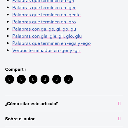
Palabras que terminen en -ga
Palabras que terminen en -ger
Palabras que terminen en -gente
Palabras que terminen en -gro
Palabras con ga, ge, gi, go, gu
Palabras con gla, gle, gli, glo, glu
Palabras que terminen en -ega y -ego
Verbos terminados en -ger y -gir
Compartir
¿Cómo citar este artículo?
Citar la fuente original de donde tomamos información sirve para
Sobre el autor
dar crédito a los autores correspondientes y evitar incurrir en
plagio. Además, permite a los lectores acceder a las fuentes