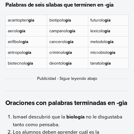
Palabras de seis sílabas que terminen en -gia
acantopteri
gia
biotipolo
gía
futurolo
gía
aerolo
gía
campanolo
gía
lexicolo
gía
anfibolo
gía
cancerolo
gía
metodolo
gía
antropolo
gía
criminolo
gía
microbiolo
gía
biotecnolo
gía
deontolo
gía
tanatolo
gía
Oraciones con palabras terminadas en -gia
Ismael descubrió que la
biología
no le disgustaba
tanto como pensaba.
Los alumnos deben aprender cuál es la