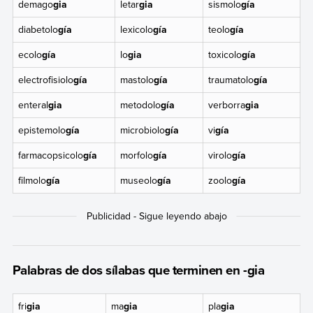
demago
gia
letar
gia
sismolo
gía
diabetolo
gía
lexicolo
gía
teolo
gía
ecolo
gía
lo
gia
toxicolo
gía
electrofisiolo
gía
mastolo
gía
traumatolo
gía
enteral
gia
metodolo
gía
verborra
gia
epistemolo
gía
microbiolo
gía
vi
gía
farmacopsicolo
gía
morfolo
gía
virolo
gía
filmolo
gía
museolo
gía
zoolo
gía
Palabras de dos sílabas que terminen en -gia
fri
gia
ma
gia
pla
gia