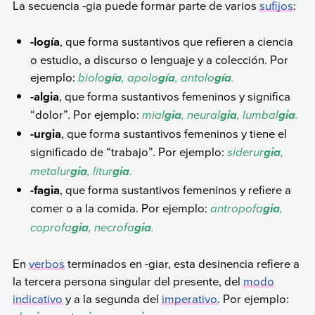
La secuencia -gia puede formar parte de varios
sufijos
:
-logía
, que forma sustantivos que refieren a ciencia
o estudio, a discurso o lenguaje y a colección. Por
ejemplo:
biolo
, apolo
, antolo
.
gía
gía
gía
-algia
, que forma sustantivos femeninos y significa
“dolor”. Por ejemplo:
mial
, neural
, lumbal
.
gia
gia
gia
-urgia
, que forma sustantivos femeninos y tiene el
significado de “trabajo”. Por ejemplo:
siderur
,
gia
metalur
, litur
.
gia
gia
-fagia
, que forma sustantivos femeninos y refiere a
comer o a la comida. Por ejemplo:
antropofa
,
gia
coprofa
, necrofa
.
gia
gia
En
verbos
terminados en -giar, esta desinencia refiere a
la tercera persona singular del presente, del
modo
indicativo
y a la segunda del
imperativo
. Por ejemplo: