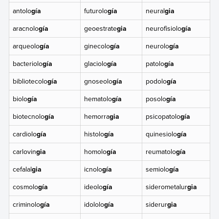
antolo
gía
futurolo
gía
neural
gia
aracnolo
gía
geoestrate
gia
neurofisiolo
gía
arqueolo
gía
ginecolo
gía
neurolo
gía
bacteriolo
gía
glaciolo
gía
patolo
gía
bibliotecolo
gía
gnoseolo
gía
podolo
gía
biolo
gía
hematolo
gía
posolo
gía
biotecnolo
gía
hemorra
gia
psicopatolo
gía
cardiolo
gía
histolo
gía
quinesiolo
gía
carlovin
gia
homolo
gía
reumatolo
gía
cefalal
gia
icnolo
gía
semiolo
gía
cosmolo
gía
ideolo
gía
siderometalur
gia
criminolo
gía
idololo
gía
siderur
gia