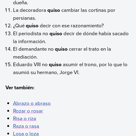
dueña.
La decoradora
quiso
cambiar las cortinas por
persianas.
¿Qué
quiso
decir con ese razonamiento?
El periodista no
quiso
decir de dónde había sacado
la información.
El demandante no
quiso
cerrar el trato en la
mediación.
Eduardo VIII no
quiso
asumir el trono, por lo que lo
asumió su hermano, Jorge VI.
Ver también:
Abrazo o abraso
Rozar o rosar
Risa o riza
Raza o rasa
Losa o loza