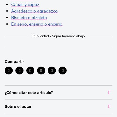
Capas y capaz
Agradesco o agradezco
Bisnieto o biznieto
En serio, enserio o encerio
Compartir
¿Cómo citar este artículo?
Citar la fuente original de donde tomamos información sirve para
Sobre el autor
dar crédito a los autores correspondientes y evitar incurrir en
plagio. Además, permite a los lectores acceder a las fuentes
Autor:
Carla Giani