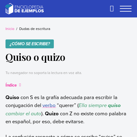
Skip
to
Primary
Menu
content
Ejemplos
Necesitas ejemplos.
Los tenemos.
Inicio
Dudas de escritura
¿CÓMO SE ESCRIBE?
Quiso o quizo
Tu navegador no soporta la lectura en voz alta.
Índice
Quiso
con S es la grafía adecuada para escribir la
conjugación del
verbo
“querer” (
Ella siempre
quiso
cambiar el auto
).
Quizo
con Z no existe como palabra
en español, por eso, debe evitarse.
La confusión respecto a cómo se escribe “quiso” se