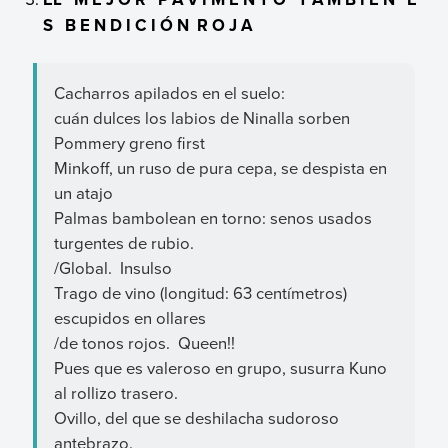
S B E N D I C I Ó N R O J A
Cacharros apilados en el suelo:
cuán dulces los labios de Ninalla sorben
Pommery greno first
Minkoff, un ruso de pura cepa, se despista en
un atajo
Palmas bambolean en torno: senos usados
turgentes de rubio.
/Global. Insulso
Trago de vino (longitud: 63 centímetros)
escupidos en ollares
/de tonos rojos. Queen!!
Pues que es valeroso en grupo, susurra Kuno
al rollizo trasero.
Ovillo, del que se deshilacha sudoroso
antebrazo.