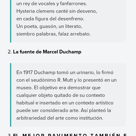
un rey de vocales y fanfarrones.
Hysteria clemens canté sin desveno,
en cada figura del desenfreno.
Un poeta, guasón, un literato,
siembro palabras, falaz arrebato.
La fuente de Marcel Duchamp
En 1917 Duchamp tomó un urinario, lo firmó
con el seudónimo R. Mutt y lo presentó en un
museo. El objetivo era demostrar que
cualquier objeto quitado de su contexto
habitual e insertado en un contexto artístico
puede ser considerado arte. Así planteó la
arbitrariedad del arte como institución.
EL M E J O R P A V I M E N T O T A M B I É N E