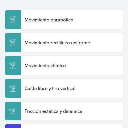
Coluccio Leskow, Estefania (22 de mayo de 2025).
Movimiento relativo y absoluto
. Enciclopedia de
Ejemplos. Recuperado el 19 de junio de 2026 de
https://www.ejemplos.co/20-ejemplos-de-movimiento-
Movimiento parabólico
relativo-y-absoluto/
.
Copiar cita
Movimiento rectilíneo uniforme
Movimiento elíptico
Caída libre y tiro vertical
Fricción estática y dinámica