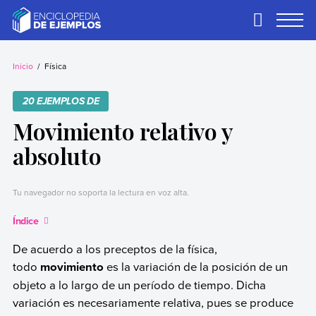
Skip
to
Primary
Menu
content
Ejemplos
Necesitas ejemplos.
Los tenemos.
Inicio
Física
20 EJEMPLOS DE
Movimiento relativo y
absoluto
Tu navegador no soporta la lectura en voz alta.
Índice
De acuerdo a los preceptos de la física,
todo
movimiento
es la variación de la posición de un
objeto a lo largo de un período de tiempo. Dicha
variación es necesariamente relativa, pues se produce