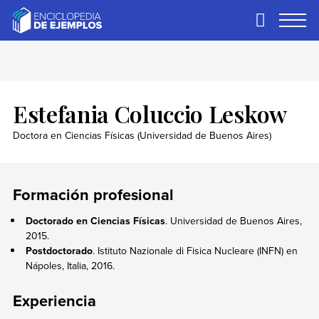
Skip
to
Primary
Menu
content
Ejemplos
Necesitas ejemplos.
Los tenemos.
Estefania Coluccio Leskow
Doctora en Ciencias Físicas (Universidad de Buenos Aires)
Formación profesional
Doctorado en Ciencias Físicas
. Universidad de Buenos Aires,
2015.
Postdoctorado
. Istituto Nazionale di Fisica Nucleare (INFN) en
Nápoles, Italia, 2016.
Experiencia