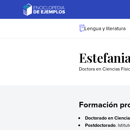
Skip
to
content
Ejemplos
Necesitas ejemplos.
Los tenemos.
Lengua y literatura
Estefani
Doctora en Ciencias Físi
Formación pro
Doctorado en Ciencia
Postdoctorado
. Istit