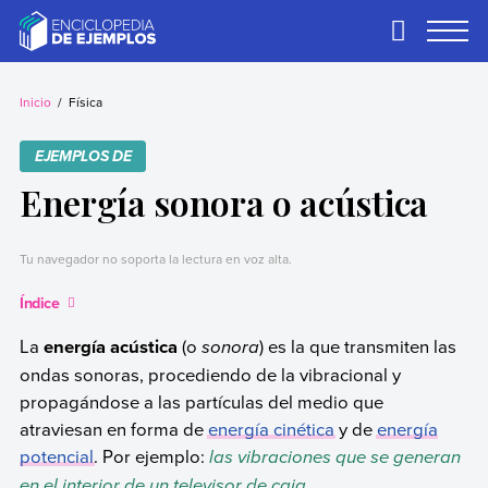
Skip
to
Primary
Menu
content
Ejemplos
Necesitas ejemplos.
Los tenemos.
Inicio
Física
EJEMPLOS DE
Energía sonora o acústica
Tu navegador no soporta la lectura en voz alta.
Índice
La
energía acústica
(o
sonora
) es la que transmiten las
ondas sonoras, procediendo de la vibracional y
propagándose a las partículas del medio que
atraviesan en forma de
energía cinética
y de
energía
potencial
. Por ejemplo:
las vibraciones que se generan
en el interior de un televisor de caja.