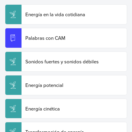
Energía sonora o acústica
. Enciclopedia de Ejemplos.
Recuperado el 19 de junio de 2026 de
https://www.ejemplos.co/ejemplos-de-energia-sonora-o-
Energía en la vida cotidiana
acustica/
.
Copiar cita
Palabras con CAM
Sonidos fuertes y sonidos débiles
Energía potencial
Energía cinética
Transformación de energía