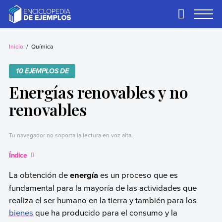
Skip
to
Primary
Menu
content
Ejemplos
Necesitas ejemplos.
Los tenemos.
Inicio
Química
10 EJEMPLOS DE
Energías renovables y no
renovables
Tu navegador no soporta la lectura en voz alta.
Índice
La obtención de
energía
es un proceso que es
fundamental para la mayoría de las actividades que
realiza el ser humano en la tierra y también para los
bienes
que ha producido para el consumo y la