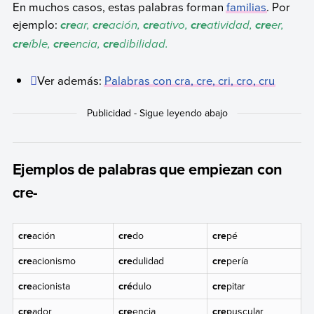
En muchos casos, estas palabras forman
familias
. Por
ejemplo:
ar,
ación,
ativo,
atividad,
er,
cre
cre
cre
cre
cre
íble,
encia,
dibilidad.
cre
cre
cre
Ver además:
Palabras con cra, cre, cri, cro, cru
Ejemplos de palabras que empiezan con
cre-
cre
ación
cre
do
cre
pé
cre
acionismo
cre
dulidad
cre
pería
cre
acionista
cré
dulo
cre
pitar
cre
ador
cre
encia
cre
puscular