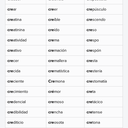
cre
ar
cre
er
cre
púsculo
cre
atina
cre
íble
scendo
cre
cre
atinina
cre
ído
cre
so
cre
atividad
cre
ma
cre
spo
cre
ativo
cre
mación
cre
spón
cre
cer
cre
mallera
cre
sta
cre
cida
cre
matística
cre
stería
cre
ciente
Cre
mona
cre
stomatía
cre
cimiento
cré
mor
cre
ta
cre
dencial
cre
moso
cre
tácico
cre
dibilidad
cre
ncha
cre
tense
cre
diticio
cre
osota
cre
tona