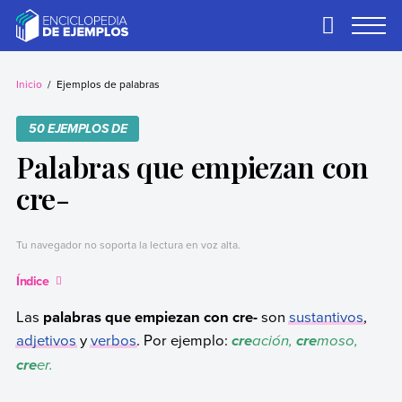
Skip
to
Primary
Menu
content
Ejemplos
Necesitas ejemplos.
Los tenemos.
Inicio
Ejemplos de palabras
50 EJEMPLOS DE
Palabras que empiezan con
cre-
Tu navegador no soporta la lectura en voz alta.
Índice
Las
palabras que empiezan con cre-
son
sustantivos
,
adjetivos
y
verbos
. Por ejemplo:
ación,
moso,
cre
cre
er.
cre