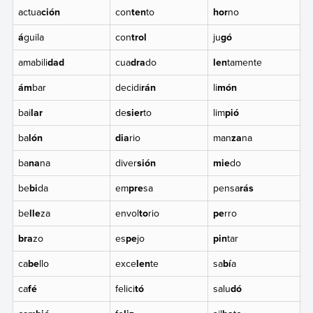
actua
ción
con
ten
to
hor
no
á
guila
con
trol
ju
gó
amabili
dad
cua
dra
do
len
tamente
ám
bar
decidi
rán
li
món
bai
lar
de
sier
to
lim
pió
ba
lón
dia
rio
man
za
na
ba
na
na
diver
sión
mie
do
be
bi
da
em
pre
sa
pensa
rás
be
lle
za
envol
to
rio
pe
rro
bra
zo
es
pe
jo
pin
tar
ca
be
llo
exce
len
te
sa
bí
a
ca
fé
felici
tó
salu
dó