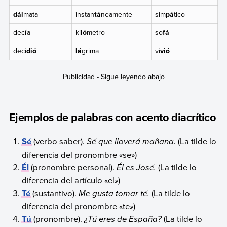
dál
mata
instan
tá
neamente
sim
pá
tico
dec
í
a
ki
ló
metro
so
fá
deci
dió
lá
grima
vi
vió
Ejemplos de palabras con acento diacrítico
Sé
(verbo saber).
Sé que lloverá mañana.
(La tilde lo
diferencia del pronombre «se»)
Él
(pronombre personal).
Él es José.
(La tilde lo
diferencia del artículo «el»)
Té
(sustantivo).
Me gusta tomar té.
(La tilde lo
diferencia del pronombre «te»)
Tú
(pronombre).
¿Tú eres de España?
(La tilde lo