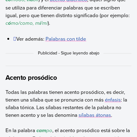
se utiliza para diferenciar palabras que se escriben
igual, pero que tienen distinto significado (por ejemplo:
c
mo/como, m
/mi
).
ó
í
Ver además:
Palabras con tilde
Acento prosódico
Todas las palabras tienen acento prosódico, es decir,
tienen una sílaba que se pronuncia con más
énfasis
: la
sílaba tónica. Las sílabas restantes de la palabra no
tienen acento y se las denomina
sílabas átonas
.
En la palabra
po
, el acento prosódico está sobre la
cam