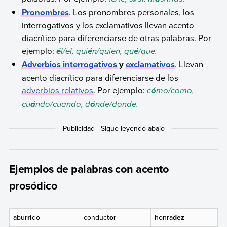
Pronombres
. Los pronombres personales, los
interrogativos y los exclamativos llevan acento
diacrítico para diferenciarse de otras palabras. Por
ejemplo:
l/el, qui
n/quien, qu
/que.
é
é
é
Adverbios interrogativos
y
exclamativos
. Llevan
acento diacrítico para diferenciarse de los
adverbios relativos
. Por ejemplo:
c
mo/como,
ó
cu
ndo/cuando, d
nde/donde.
á
ó
Ejemplos de palabras con acento
prosódico
abu
rri
do
conduc
tor
honra
dez