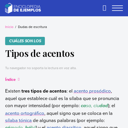
Skip
to
Primary
Menu
content
Ejemplos
Necesitas ejemplos.
Los tenemos.
Inicio
Dudas de escritura
CUÁLES SON LOS
Tipos de acentos
Tu navegador no soporta la lectura en voz alta.
Índice
Existen
tres tipos de acentos
: el
acento prosódico
,
aquel que establece cuál es la sílaba que se pronuncia
con mayor intensidad (por ejemplo:
sa, ciu
); el
ca
dad
acento ortográfico
, aquel signo que se coloca en la
sílaba tónica
de algunas palabras (por ejemplo:
modo,
bil
) y el
acento diacrítico
, aquel signo que
có
há