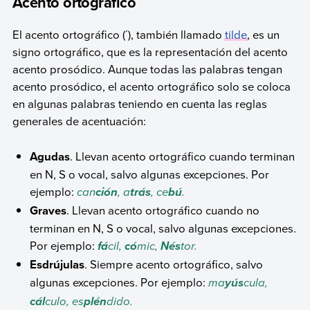
Acento ortográfico
El acento ortográfico (´), también llamado
tilde
, es un
signo ortográfico, que es la representación del acento
acento prosódico. Aunque todas las palabras tengan
acento prosódico, el acento ortográfico solo se coloca
en algunas palabras teniendo en cuenta las reglas
generales de acentuación:
Agudas
. Llevan acento ortográfico cuando terminan
en N, S o vocal, salvo algunas excepciones. Por
ejemplo:
can
, a
, ce
.
ción
trás
bú
Graves
. Llevan acento ortográfico cuando no
terminan en N, S o vocal, salvo algunas excepciones.
Por ejemplo:
cil,
mic,
tor.
fá
có
Nés
Esdrújulas
. Siempre acento ortográfico, salvo
algunas excepciones. Por ejemplo:
ma
cula,
yús
culo, es
dido.
cál
plén