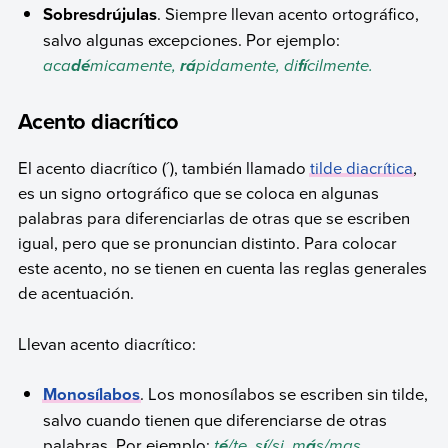
Sobresdrújulas
. Siempre llevan acento ortográfico,
salvo algunas excepciones. Por ejemplo:
aca
micamente,
pidamente, di
cilmente.
dé
rá
fí
Acento diacrítico
El acento diacrítico (´), también llamado
tilde diacrítica
,
es un signo ortográfico que se coloca en algunas
palabras para diferenciarlas de otras que se escriben
igual, pero que se pronuncian distinto. Para colocar
este acento, no se tienen en cuenta las reglas generales
de acentuación.
Llevan acento diacrítico:
Monosílabos
. Los monosílabos se escriben sin tilde,
salvo cuando tienen que diferenciarse de otras
palabras. Por ejemplo:
t
/te, s
/si, m
s/mas.
é
í
á