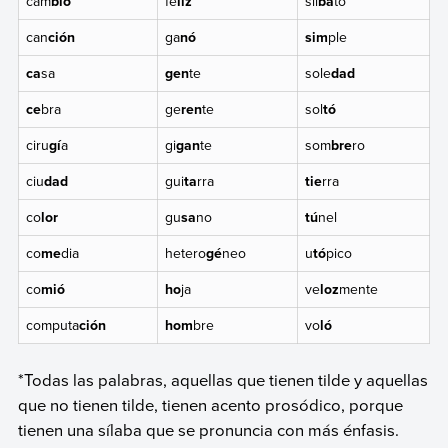
cam
bió
fe
liz
sil
ba
to
can
ción
ga
nó
sim
ple
ca
sa
gen
te
sole
dad
ce
bra
ge
ren
te
sol
tó
ciru
gí
a
gi
gan
te
som
bre
ro
ciu
dad
gui
ta
rra
tie
rra
co
lor
gu
sa
no
tú
nel
co
me
dia
hetero
gé
neo
u
tó
pico
co
mió
ho
ja
ve
loz
mente
computa
ción
hom
bre
vo
l
ó
*Todas las palabras, aquellas que tienen tilde y aquellas
que no tienen tilde, tienen acento prosódico, porque
tienen una sílaba que se pronuncia con más énfasis.