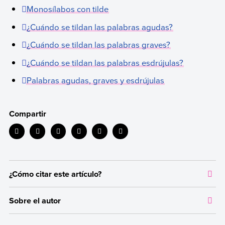
Monosílabos con tilde
¿Cuándo se tildan las palabras agudas?
¿Cuándo se tildan las palabras graves?
¿Cuándo se tildan las palabras esdrújulas?
Palabras agudas, graves y esdrújulas
Compartir
¿Cómo citar este artículo?
Citar la fuente original de donde tomamos información sirve para
Sobre el autor
dar crédito a los autores correspondientes y evitar incurrir en
plagio. Además, permite a los lectores acceder a las fuentes
Autor:
Carla Giani
originales utilizadas en un texto para verificar o ampliar