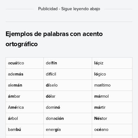
Ejemplos de palabras con acento
ortográfico
a
cuá
tico
del
fín
lá
piz
ade
más
di
fí
cil
ló
gico
ale
mán
dí
selo
ma
rí
timo
ám
bar
dó
lar
már
mol
A
mé
rica
domi
nó
már
tir
ár
bol
dona
ción
Nés
tor
bam
bú
ener
gí
a
o
cé
ano