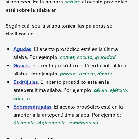
sílaba
cam.
En la palabra
ha
, el acento prosódico
blar
está sobre la sílaba ar.
Según cuál sea la sílaba tónica, las palabras se
clasifican en:
Agudas
. El acento prosódico está en la última
sílaba. Por ejemplo:
co
, coci
, igual
.
mer
nó
dad
Graves
. El acento prosódico está en la anteúltima
sílaba. Por ejemplo:
que, a
car,
te.
par
zú
dien
Esdrújulas
. El acento prosódico está en la
antepenúltima sílaba. Por ejemplo:
lula, e
cito,
cé
jér
mico.
có
Sobreesdrújulas
. El acento prosódico está en la
anterior a la antepenúltima sílaba. Por ejemplo:
tilmente,
gicamente, co
taselo.
ú
ló
mén