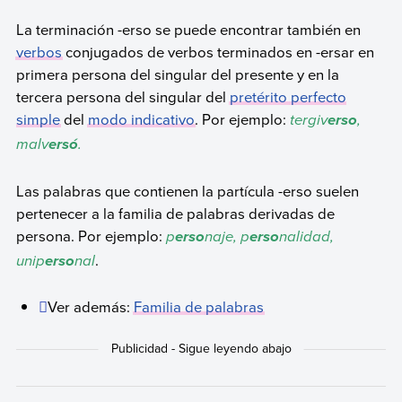
La terminación -erso se puede encontrar también en
verbos
conjugados de verbos terminados en -ersar en
primera persona del singular del presente y en la
tercera persona del singular del
pretérito perfecto
simple
del
modo indicativo
. Por ejemplo:
tergiv
,
erso
malv
.
ersó
Las palabras que contienen la partícula -erso suelen
pertenecer a la familia de palabras derivadas de
persona. Por ejemplo:
p
naje, p
nalidad,
erso
erso
unip
nal
.
erso
Ver además:
Familia de palabras