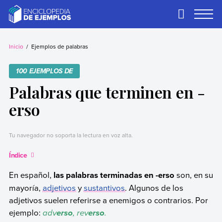
Skip
to
Primary
Menu
content
Ejemplos
Necesitas ejemplos.
Los tenemos.
Inicio
Ejemplos de palabras
100 EJEMPLOS DE
Palabras que terminen en -
erso
Tu navegador no soporta la lectura en voz alta.
Índice
En español,
las palabras terminadas en -erso
son, en su
mayoría,
adjetivos
y
sustantivos
. Algunos de los
adjetivos suelen referirse a enemigos o contrarios. Por
ejemplo:
adv
, rev
.
erso
erso