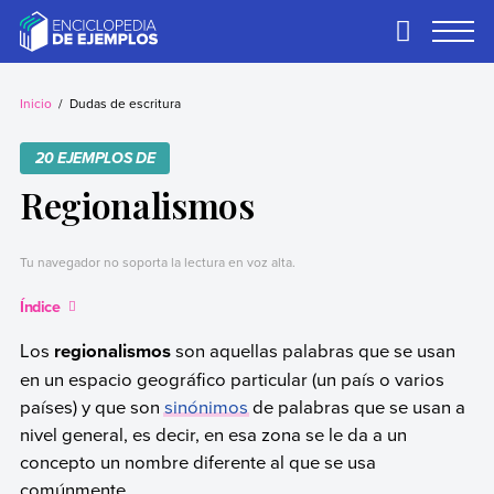
Skip
to
Primary
Menu
content
Ejemplos
Necesitas ejemplos.
Los tenemos.
Inicio
Dudas de escritura
20 EJEMPLOS DE
Regionalismos
Tu navegador no soporta la lectura en voz alta.
Índice
Los
regionalismos
son aquellas palabras que se usan
en un espacio geográfico particular (un país o varios
países) y que son
sinónimos
de palabras que se usan a
nivel general, es decir, en esa zona se le da a un
concepto un nombre diferente al que se usa
comúnmente.