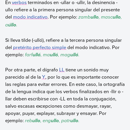
En
verbos
terminados en -ullar o -ullir, la desinencia -
ullo refiere a la primera persona singular del presente
del
modo indicativo
. Por ejemplo:
zamb
, masc
,
ullo
ullo
a
.
úllo
Si lleva tilde (-ulló), refiere a la tercera persona singular
del
pretérito perfecto simple
del modo indicativo. Por
ejemplo:
farf
, ma
, mag
.
ulló
ulló
ulló
Por otra parte, el dígrafo
LL
tiene un sonido muy
parecido al de la
Y
, por lo que es importante conocer
las reglas para evitar errores. En este caso, la ortografía
de la lengua indica que los verbos finalizados en -llir o -
llar deben escribirse con -LL en toda la conjugación,
salvo escasas excepciones como desmayar, rayar,
apoyar, puyar, explayar, subrayar y ensayar. Por
ejemplo:
reb
, eng
, patr
.
ullo
ullo
ullo