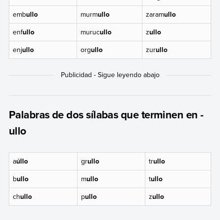
emb
ullo
murm
ullo
zaram
ullo
enf
ullo
muruc
ullo
z
ullo
enj
ullo
org
ullo
zur
ullo
Palabras de dos sílabas que terminen en -
ullo
a
úllo
gr
ullo
tr
ullo
b
ullo
m
ullo
t
ullo
ch
ullo
p
ullo
z
ullo