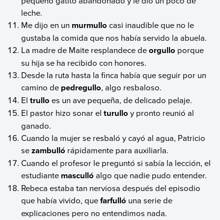
pequeño gatito abandonado y le dio un poco de
leche.
Me dijo en un
murmullo
casi inaudible que no le
gustaba la comida que nos había servido la abuela.
La madre de Maite resplandece de
orgullo
porque
su hija se ha recibido con honores.
Desde la ruta hasta la finca había que seguir por un
camino de
pedregullo
, algo resbaloso.
El
trullo
es un ave pequeña, de delicado pelaje.
El pastor hizo sonar el
turullo
y pronto reunió al
ganado.
Cuando la mujer se resbaló y cayó al agua, Patricio
se
zambulló
rápidamente para auxiliarla.
Cuando el profesor le preguntó si sabía la lección, el
estudiante
masculló
algo que nadie pudo entender.
Rebeca estaba tan nerviosa después del episodio
que había vivido, que
farfulló
una serie de
explicaciones pero no entendimos nada.