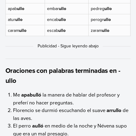
apab
ullo
embar
ullo
pedreg
ullo
atur
ullo
encab
ullo
perogr
ullo
caram
ullo
escab
ullo
zaram
ullo
Oraciones con palabras terminadas en -
ullo
Me
apabulló
la manera de hablar del profesor y
preferí no hacer preguntas.
Florencio se durmió escuchando el suave
arrullo
de
las aves.
El perro
aulló
en medio de la noche y Névena supo
que era un mal presagio.