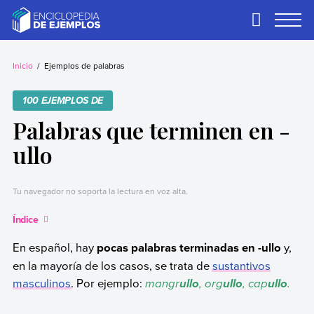
Skip
to
Primary
Menu
content
Ejemplos
Necesitas ejemplos.
Los tenemos.
Inicio
Ejemplos de palabras
100 EJEMPLOS DE
Palabras que terminen en -
ullo
Tu navegador no soporta la lectura en voz alta.
Índice
En español, hay
pocas palabras terminadas en -ullo
y,
en la mayoría de los casos, se trata de
sustantivos
masculinos
. Por ejemplo:
mangr
, org
, cap
.
ullo
ullo
ullo