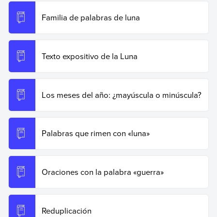
Recuperado el 19 de junio de 2026 de
https://www.ejemplos.co/oraciones-con-la-palabra-luna/
.
Familia de palabras de luna
Copiar cita
Texto expositivo de la Luna
Los meses del año: ¿mayúscula o minúscula?
Palabras que rimen con «luna»
Oraciones con la palabra «guerra»
Reduplicación