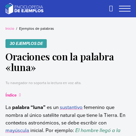
Skip
to
Primary
Menu
content
Ejemplos
Necesitas ejemplos.
Los tenemos.
Inicio
Ejemplos de palabras
30 EJEMPLOS DE
Oraciones con la palabra
«luna»
Tu navegador no soporta la lectura en voz alta.
Índice
La
palabra “luna”
es un
sustantivo
femenino que
nombra al único satélite natural que tiene la Tierra. En
contextos astronómicos, se debe escribir con
mayúscula
inicial. Por ejemplo:
El hombre llegó a la