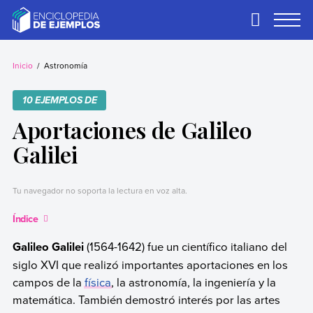
Skip
to
Primary
Menu
content
Ejemplos
Necesitas ejemplos.
Los tenemos.
Inicio
Astronomía
10 EJEMPLOS DE
Aportaciones de Galileo
Galilei
Tu navegador no soporta la lectura en voz alta.
Índice
Galileo Galilei
(1564-1642) fue un científico italiano del
siglo XVI que realizó importantes aportaciones en los
campos de la
física
, la astronomía, la ingeniería y la
matemática. También demostró interés por las artes