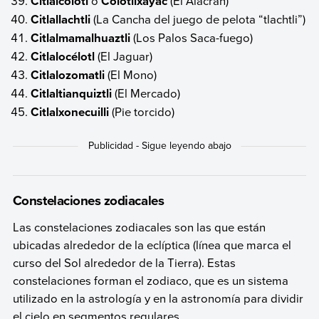
Citlalcólotl
o
Colotlixáyac
(El Alacrán)
Citlallachtli
(La Cancha del juego de pelota “tlachtli”)
Citlalmamalhuaztli
(Los Palos Saca-fuego)
Citlalocélotl
(El Jaguar)
Citlalozomatli
(El Mono)
Citlaltianquiztli
(El Mercado)
Citlalxonecuilli
(Pie torcido)
Constelaciones zodiacales
Las constelaciones zodiacales son las que están
ubicadas alrededor de la eclíptica (línea que marca el
curso del Sol alrededor de la Tierra). Estas
constelaciones forman el zodiaco, que es un sistema
utilizado en la astrología y en la astronomía para dividir
el cielo en segmentos regulares.