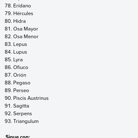
Erídano‎
Hércules‎
Hidra‎
Osa Mayor‎
Osa Menor‎
Lepus‎
Lupus‎
Lyra‎
Ofiuco‎
Orión‎
Pegaso‎
Perseo‎
Piscis Austrinus‎
Sagitta‎
Serpens‎
Triangulum‎
Sigue con: