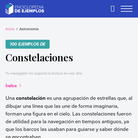
Skip
to
Primary
Menu
content
Ejemplos
Necesitas ejemplos.
Los tenemos.
Inicio
Astronomía
100 EJEMPLOS DE
Constelaciones
Tu navegador no soporta la lectura en voz alta.
Índice
Una
constelación
es una agrupación de estrellas que, al
dibujar una línea que las une de forma imaginaria,
forman una figura en el cielo. Las constelaciones fueron
de utilidad para la navegación en tiempos antiguos, ya
que los barcos las usaban para guiarse y saber dónde
se encontraban.