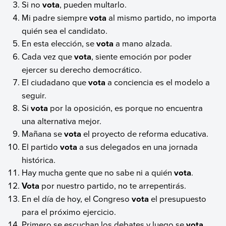
Si no
vota
, pueden multarlo.
Mi padre siempre
vota
al mismo partido, no importa
quién sea el candidato.
En esta elección, se
vota
a mano alzada.
Cada vez que
vota
, siente emoción por poder
ejercer su derecho democrático.
El ciudadano que
vota
a conciencia es el modelo a
seguir.
Si
vota
por la oposición, es porque no encuentra
una alternativa mejor.
Mañana se
vota
el proyecto de reforma educativa.
El partido
vota
a sus delegados en una jornada
histórica.
Hay mucha gente que no sabe ni a quién
vota
.
Vota
por nuestro partido, no te arrepentirás.
En el día de hoy, el Congreso
vota
el presupuesto
para el próximo ejercicio.
Primero se escuchan los debates y luego se
vota
.