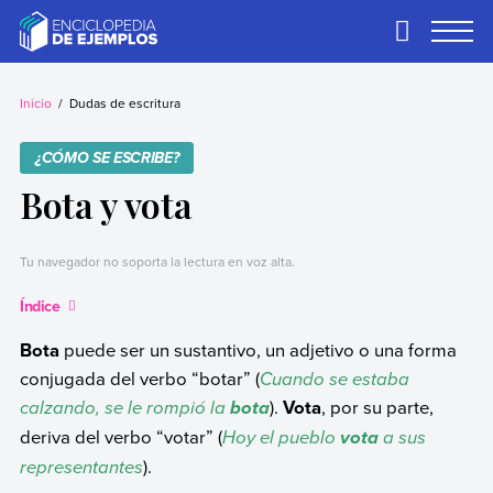
Skip
to
Primary
Menu
content
Ejemplos
Necesitas ejemplos.
Los tenemos.
Inicio
Dudas de escritura
¿CÓMO SE ESCRIBE?
Bota y vota
Tu navegador no soporta la lectura en voz alta.
Índice
Bota
puede ser un sustantivo, un adjetivo o una forma
conjugada del verbo “botar” (
Cuando se estaba
calzando, se le rompió la
).
Vota
, por su parte,
bota
deriva del verbo “votar” (
Hoy el pueblo
a sus
vota
representantes
).