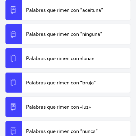
Recuperado el 19 de junio de 2026 de
https://www.ejemplos.co/palabras-que-rimen-con-tuna/
.
Palabras que rimen con “aceituna”
Copiar cita
Palabras que rimen con “ninguna”
Palabras que rimen con «luna»
Palabras que rimen con “bruja”
Palabras que rimen con «luz»
Palabras que rimen con “nunca”