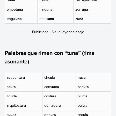
d
una
m
una
zarzaperr
una
embet
una
ning
una
zorr
una
engal
una
oport
una
z
una
Palabras que rimen con “tuna” (rima
asonante)
acupunt
u
r
a
circ
u
l
a
n
u
c
a
alt
u
r
a
cons
u
m
a
osc
u
r
a
an
u
d
a
cost
u
r
a
pl
u
m
a
arquitect
u
r
a
dentad
u
r
a
pul
u
l
a
ay
u
d
a
dep
u
r
a
reg
u
l
a