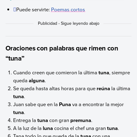
Puede servirte:
Poemas cortos
Oraciones con palabras que rimen con
“tuna”
Cuando creen que comieron la última
tuna
, siempre
queda
alguna
.
Se queda hasta altas horas para que
reúna
la última
tuna
.
Juan sabe que en la
Puna
va a encontrar la mejor
tuna
.
Entrega la
tuna
con gran
premuna
.
A la luz de la
luna
cocina el chef una gran
tuna
.
Tapa todo lo que queda de la
tuna
con una