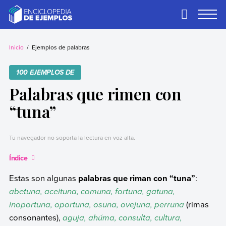
Skip
to
Primary
Menu
content
Ejemplos
Necesitas ejemplos.
Los tenemos.
Inicio
Ejemplos de palabras
100 EJEMPLOS DE
Palabras que rimen con
“tuna”
Tu navegador no soporta la lectura en voz alta.
Índice
Estas son algunas
palabras que riman con “tuna”
:
abetuna, aceituna, comuna, fortuna, gatuna,
inoportuna, oportuna, osuna, ovejuna, perruna
(rimas
consonantes),
aguja, ahúma, consulta, cultura,