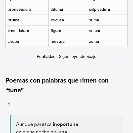
broncead
u
r
a
dif
u
m
a
salpicad
u
r
a
br
u
m
a
exc
u
s
a
s
u
m
a
candidat
u
r
a
fig
u
r
a
vol
u
t
a
ch
u
p
a
mes
u
r
a
z
u
m
a
Poemas con palabras que rimen con
“tuna”
Aunque parezca
inoportuna
en plena noche de
luna
,