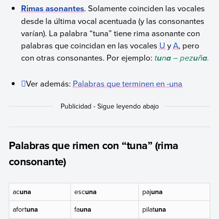
Rimas asonantes
. Solamente coinciden las vocales
desde la última vocal acentuada (y las consonantes
varían). La palabra “tuna” tiene rima asonante con
palabras que coincidan en las vocales
U
y
A
, pero
con otras consonantes. Por ejemplo:
t
n
– pez
ñ
.
u
a
u
a
Ver además:
Palabras que terminen en -una
Palabras que rimen con “tuna” (rima
consonante)
ac
una
esc
una
paj
una
afort
una
fa
una
pilat
una