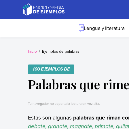
Skip
to
content
Ejemplos
Necesitas ejemplos.
Los tenemos.
Lengua y literatura
Inicio
Ejemplos de palabras
100 EJEMPLOS DE
Palabras que rime
Tu navegador no soporta la lectura en voz alta.
Estas son algunas
palabras que riman co
debate, granate, magnate, primate, quilat