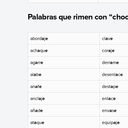
Palabras que rimen con “choc
abord
a
j
e
cl
a
v
e
ach
a
qu
e
cor
a
j
e
ag
a
rr
e
derr
a
m
e
al
a
b
e
desenl
a
c
e
an
a
f
e
dest
a
p
e
ancl
a
j
e
enl
a
c
e
añ
a
d
e
env
a
s
e
at
a
qu
e
equip
a
j
e