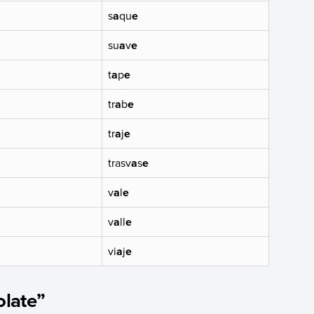
s
a
qu
e
su
a
v
e
t
a
p
e
tr
a
b
e
tr
a
j
e
trasv
a
s
e
v
a
l
e
v
a
ll
e
vi
a
j
e
olate”