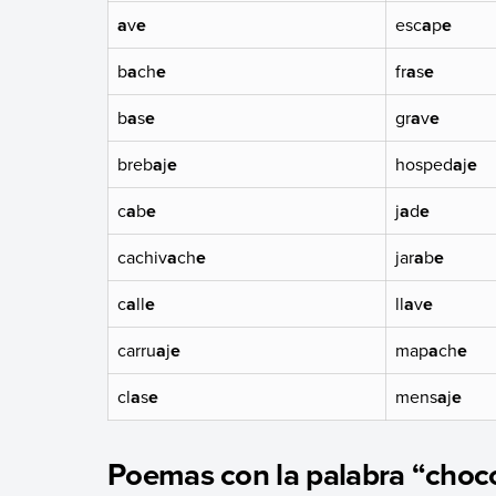
a
v
e
esc
a
p
e
b
a
ch
e
fr
a
s
e
b
a
s
e
gr
a
v
e
breb
a
j
e
hosped
a
j
e
c
a
b
e
j
a
d
e
cachiv
a
ch
e
jar
a
b
e
c
a
ll
e
ll
a
v
e
carru
a
j
e
map
a
ch
e
cl
a
s
e
mens
a
j
e
Poemas con la palabra “choc