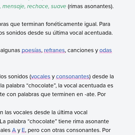
ve, mensaje, rechace, suave
(rimas asonantes).
bras que terminan fonéticamente igual. Para
los sonidos desde su última vocal acentuada.
n algunas
poesías
,
refranes
, canciones y
odas
los sonidos (
vocales
y
consonantes
) desde la
la palabra “chocolate”, la vocal acentuada es
te con palabras que terminen en -ate. Por
n las vocales desde la última vocal
 La palabra “chocolate” tiene rima asonante
cales
A
y
E
, pero con otras consonantes. Por