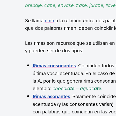
brebaje, cabe, envase, frase, jarabe, lla
Se llama
rima
a la relación entre dos pala
que dos palabras rimen, deben coincidir 
Las rimas son recursos que se utilizan e
y pueden ser de dos tipos:
Rimas consonantes
. Coinciden todos 
última vocal acentuada. En el caso de 
la A, por lo que genera rima consonan
ejemplo:
chocol
– aguac
.
ate
ate
Rimas asonantes
. Solamente coincide
acentuada (y las consonantes varían).
con palabras que coincidan en las vo