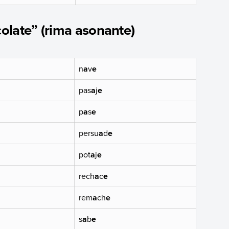
olate” (rima asonante)
n
a
v
e
pas
a
j
e
p
a
s
e
persu
a
d
e
pot
a
j
e
rech
a
c
e
rem
a
ch
e
s
a
b
e