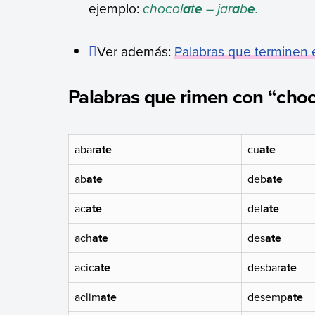
ejemplo:
chocol
t
– jar
b
.
a
e
a
e
Ver además:
Palabras que terminen 
Palabras que rimen con “choc
abar
ate
cu
ate
ab
ate
deb
ate
ac
ate
del
ate
ach
ate
des
ate
acic
ate
desbar
ate
aclim
ate
desemp
ate