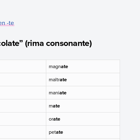
en -te
olate” (rima consonante)
magn
ate
maltr
ate
mani
ate
m
ate
or
ate
pet
ate