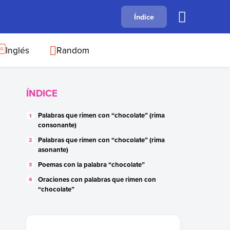
A
Índice
B
C
D
E
F
G
H
I
J
Inglés
Random
ÍNDICE
Palabras que rimen con “chocolate” (rima
consonante)
Palabras que rimen con “chocolate” (rima
asonante)
Poemas con la palabra “chocolate”
Oraciones con palabras que rimen con
“chocolate”