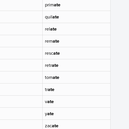
prim
ate
quil
ate
rel
ate
rem
ate
resc
ate
retr
ate
tom
ate
tr
ate
v
ate
y
ate
zac
ate