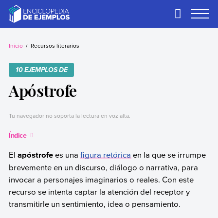
Skip
to
Primary
Menu
content
Ejemplos
Necesitas ejemplos.
Los tenemos.
Inicio
Recursos literarios
10 EJEMPLOS DE
Apóstrofe
Tu navegador no soporta la lectura en voz alta.
Índice
El
apóstrofe
es una
figura retórica
en la que se irrumpe
brevemente en un discurso, diálogo o narrativa, para
invocar a personajes imaginarios o reales. Con este
recurso se intenta captar la atención del receptor y
transmitirle un sentimiento, idea o pensamiento.