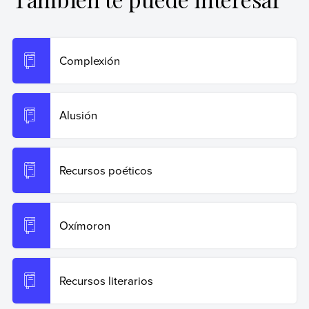
Equipo editorial, Etecé (15 de junio de 2025).
Apóstrofe
.
Enciclopedia de Ejemplos. Recuperado el 19 de junio de
2026 de
https://www.ejemplos.co/apostrofe/
.
Complexión
Copiar cita
Alusión
Recursos poéticos
Oxímoron
Recursos literarios