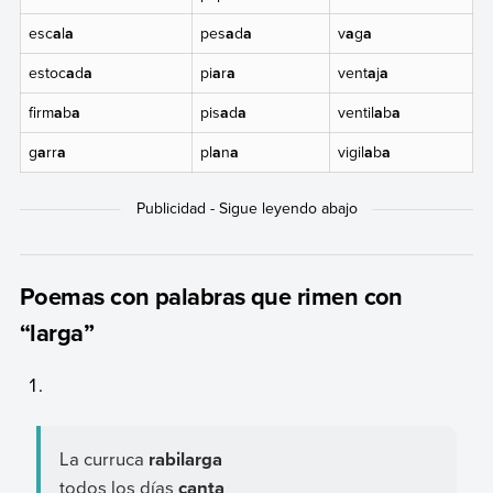
esc
a
l
a
pes
a
d
a
v
a
g
a
estoc
a
d
a
pi
a
r
a
vent
a
j
a
firm
a
b
a
pis
a
d
a
ventil
a
b
a
g
a
rr
a
pl
a
n
a
vigil
a
b
a
Poemas con palabras que rimen con
“larga”
La curruca
rabilarga
todos los días
canta