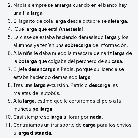
Nadia siempre se
amarga
cuando en el banco hay
una fila
larga
.
El lagarto de cola
larga
desde octubre se
aletarga
.
¡Qué
larga
que está
Anastasia
!
La clase se estaba haciendo demasiado
larga
y los
alumnos ya tenían una
sobrecarga
de información.
A la niña le daba miedo la máscara de nariz
larga
de
la
botarga
que colgaba del perchero de su
casa
.
El jefe
desencarga
a Paola, porque su licencia se
estaba haciendo demasiado
larga
.
Tras una
larga
excursión, Patricio
descarga
las
maletas del autobús.
A la
larga
, estimo que le cortaremos el pelo a la
muñeca
pelilarga
.
Casi siempre se
larga
a llorar por
nada
.
Contratamos un transporte de
carga
para los envíos
a
larga
distancia
.