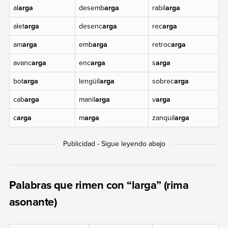
al
arga
desemb
arga
rabil
arga
alet
arga
desenc
arga
rec
arga
am
arga
emb
arga
retroc
arga
avanc
arga
enc
arga
s
arga
bot
arga
lengüil
arga
sobrec
arga
cab
arga
manil
arga
v
arga
c
arga
m
arga
zanquil
arga
Palabras que rimen con “larga” (rima
asonante)