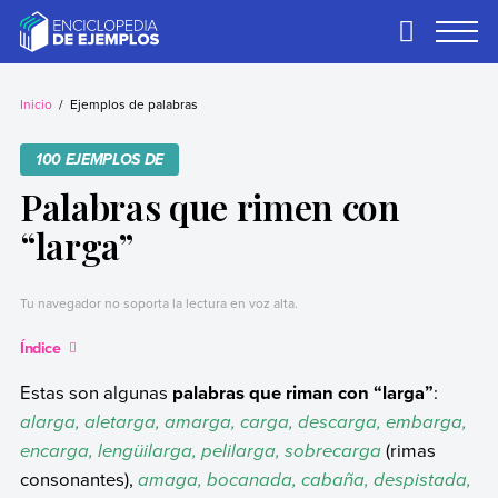
Skip
to
Primary
Menu
content
Ejemplos
Necesitas ejemplos.
Los tenemos.
Inicio
Ejemplos de palabras
100 EJEMPLOS DE
Palabras que rimen con
“larga”
Tu navegador no soporta la lectura en voz alta.
Índice
Estas son algunas
palabras que riman con “larga”
:
alarga, aletarga, amarga, carga, descarga, embarga,
encarga, lengüilarga, pelilarga, sobrecarga
(rimas
consonantes),
amaga, bocanada, cabaña, despistada,