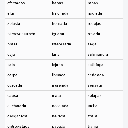
afect
a
d
a
s
h
a
b
a
s
r
a
b
a
s
a
lt
a
hinch
a
d
a
risot
a
d
a
apl
a
st
a
honr
a
d
a
rod
a
j
a
s
bienaventur
a
d
a
igu
a
n
a
ros
a
d
a
br
a
s
a
interes
a
d
a
s
a
g
a
c
a
j
a
l
a
n
a
salam
a
ndr
a
c
a
l
a
lej
a
n
a
satisf
a
g
a
c
a
rp
a
llam
a
d
a
señal
a
d
a
casc
a
d
a
marej
a
d
a
sens
a
t
a
c
a
us
a
m
a
t
a
sol
a
p
a
s
cuchar
a
d
a
nacar
a
d
a
t
a
ch
a
desgan
a
d
a
nev
a
d
a
to
a
ll
a
entrevist
a
d
a
pap
a
d
a
tr
a
m
a