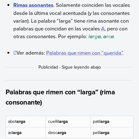
Rimas asonantes
. Solamente coinciden las vocales
desde la última vocal acentuada (y las consonantes
varían). La palabra “larga” tiene rima asonante con
palabras que coincidan en las vocales
A
, pero con
otras consonantes. Por ejemplo:
l
rg
,
rc
.
a
a
a
a
Ver además:
Palabras que rimen con “querida”
Palabras que rimen con “larga” (rima
consonante)
abot
arga
cuellil
arga
patil
arga
ad
arga
desc
arga
pelil
arga