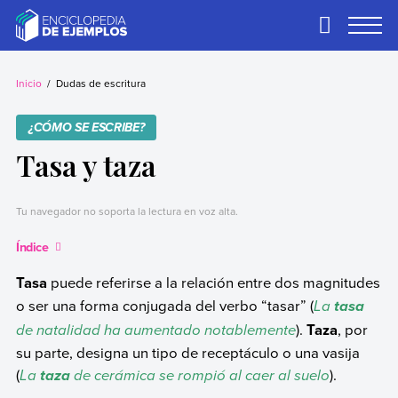
Skip
to
Primary
Menu
content
Ejemplos
Necesitas ejemplos.
Los tenemos.
Inicio
Dudas de escritura
¿CÓMO SE ESCRIBE?
Tasa y taza
Tu navegador no soporta la lectura en voz alta.
Índice
Tasa
puede referirse a la relación entre dos magnitudes
o ser una forma conjugada del verbo “tasar” (
La
tasa
de natalidad ha aumentado notablemente
).
Taza
, por
su parte, designa un tipo de receptáculo o una vasija
(
La
de cerámica se rompió al caer al suelo
).
taza