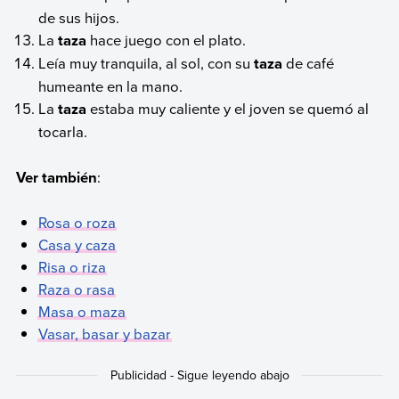
de sus hijos.
La
taza
hace juego con el plato.
Leía muy tranquila, al sol, con su
taza
de café
humeante en la mano.
La
taza
estaba muy caliente y el joven se quemó al
tocarla.
Ver también
:
Rosa o roza
Casa y caza
Risa o riza
Raza o rasa
Masa o maza
Vasar, basar y bazar