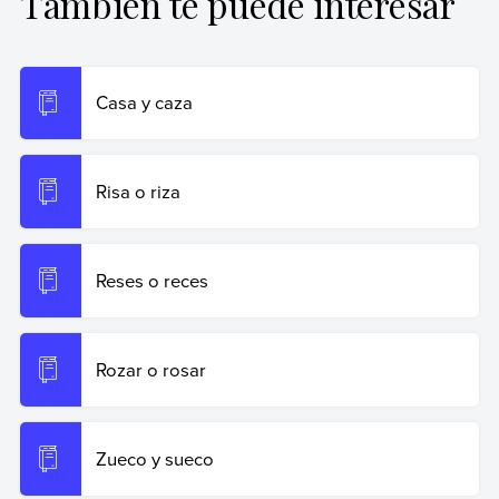
También te puede interesar
Ribas, Natalia (25 de octubre de 2024).
Tasa y taza
.
Enciclopedia de Ejemplos. Recuperado el 19 de junio de
2026 de
https://www.ejemplos.co/tasa-y-taza/
.
Casa y caza
Copiar cita
Risa o riza
Reses o reces
Rozar o rosar
Zueco y sueco