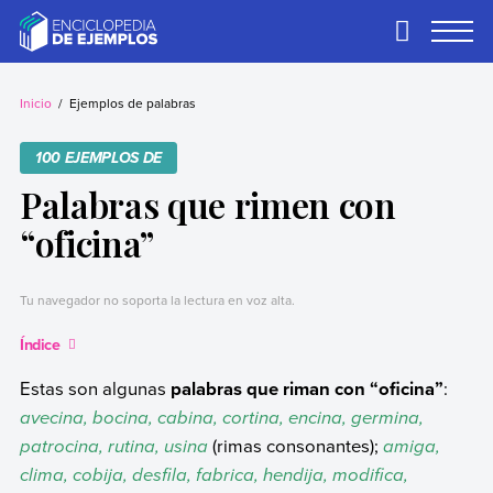
Skip
to
Primary
Menu
content
Ejemplos
Necesitas ejemplos.
Los tenemos.
Inicio
Ejemplos de palabras
100 EJEMPLOS DE
Palabras que rimen con
“oficina”
Tu navegador no soporta la lectura en voz alta.
Índice
Estas son algunas
palabras que riman con “oficina”
:
avecina, bocina, cabina, cortina, encina, germina,
patrocina, rutina, usina
(rimas consonantes);
amiga,
clima, cobija, desfila, fabrica, hendija, modifica,