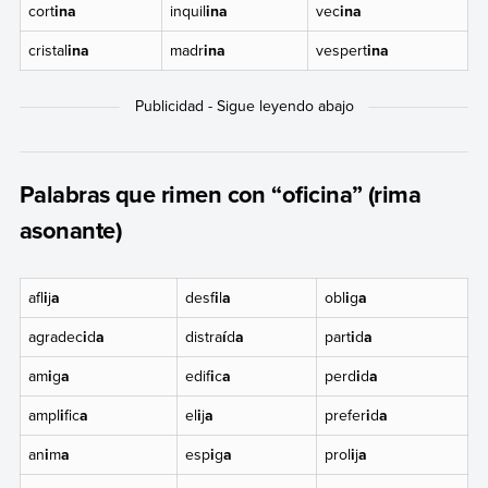
cort
ina
inquil
ina
vec
ina
cristal
ina
madr
ina
vespert
ina
Palabras que rimen con “oficina” (rima
asonante)
afl
i
j
a
desf
i
l
a
obl
i
g
a
agradec
i
d
a
distra
í
d
a
part
i
d
a
am
i
g
a
edif
i
c
a
perd
i
d
a
ampl
i
fic
a
el
i
j
a
prefer
i
d
a
an
i
m
a
esp
i
g
a
prol
i
j
a