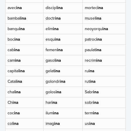
avec
ina
discipl
ina
mortec
ina
bambal
ina
doctr
ina
musel
ina
banqu
ina
elim
ina
neoyorqu
ina
boc
ina
esqu
ina
patroc
ina
cab
ina
femen
ina
paulat
ina
cam
ina
gasol
ina
recrim
ina
capital
ina
gelat
ina
ru
ina
Catal
ina
golondr
ina
rut
ina
chal
ina
golos
ina
Sabr
ina
Ch
ina
har
ina
sobr
ina
coc
ina
ilum
ina
term
ina
col
ina
imag
ina
us
ina