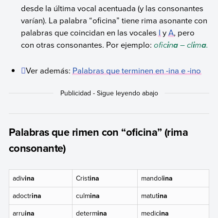
desde la última vocal acentuada (y las consonantes
varían). La palabra “oficina” tiene rima asonante con
palabras que coincidan en las vocales
I
y
A
, pero
con otras consonantes. Por ejemplo:
ofic
n
– cl
m
.
i
a
i
a
Ver además:
Palabras que terminen en -ina e -ino
Palabras que rimen con “oficina” (rima
consonante)
adiv
ina
Crist
ina
mandol
ina
adoctr
ina
culm
ina
matut
ina
arru
ina
determ
ina
medic
ina