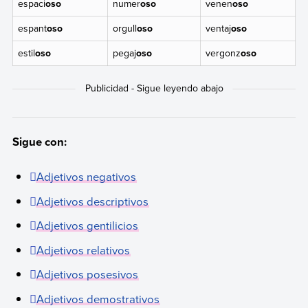
espaci
oso
numer
oso
venen
oso
espant
oso
orgull
oso
ventaj
oso
estil
oso
pegaj
oso
vergonz
oso
Sigue con:
Adjetivos negativos
Adjetivos descriptivos
Adjetivos gentilicios
Adjetivos relativos
Adjetivos posesivos
Adjetivos demostrativos