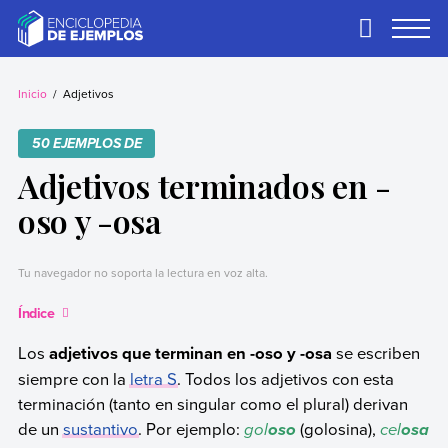
Skip
to
Primary
Menu
content
Ejemplos
Necesitas ejemplos.
Los tenemos.
Inicio
Adjetivos
50 EJEMPLOS DE
Adjetivos terminados en -
oso y -osa
Tu navegador no soporta la lectura en voz alta.
Índice
Los
adjetivos que terminan en -oso y -osa
se escriben
siempre con la
letra S
. Todos los adjetivos con esta
terminación (tanto en singular como el plural) derivan
de un
sustantivo
. Por ejemplo:
gol
(golosina),
cel
oso
osa