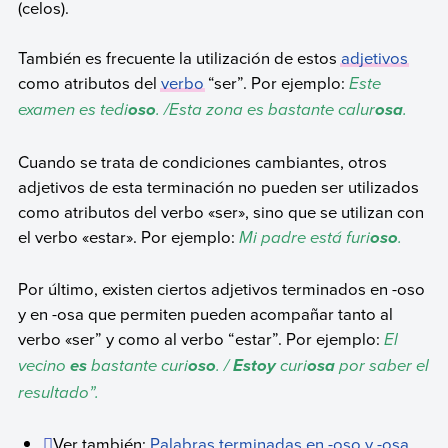
(celos).
También es frecuente la utilización de estos
adjetivos
como atributos del
verbo
“ser”. Por ejemplo:
Este
examen es tedi
. /Esta zona es bastante calur
.
oso
osa
Cuando se trata de condiciones cambiantes, otros
adjetivos de esta terminación no pueden ser utilizados
como atributos del verbo «ser», sino que se utilizan con
el verbo «estar». Por ejemplo:
Mi padre está furi
.
oso
Por último, existen ciertos adjetivos terminados en -oso
y en -osa que permiten pueden acompañar tanto al
verbo «ser” y como al verbo “estar”. Por ejemplo:
El
vecino
bastante curi
. /
curi
por saber el
es
oso
Estoy
osa
resultado”.
Ver también:
Palabras terminadas en -oso y -osa