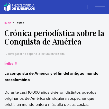
Skip
to
Primary
Menu
content
Ejemplos
Necesitas ejemplos.
Los tenemos.
Inicio
Textos
Crónica periodística sobre la
Conquista de América
Tu navegador no soporta la lectura en voz alta.
Índice
La conquista de América y el fin del antiguo mundo
precolombino
Durante casi 10.000 años vivieron distintos pueblos
originarios de América sin siquiera sospechar que
existía un mundo entero más allá de sus costas,