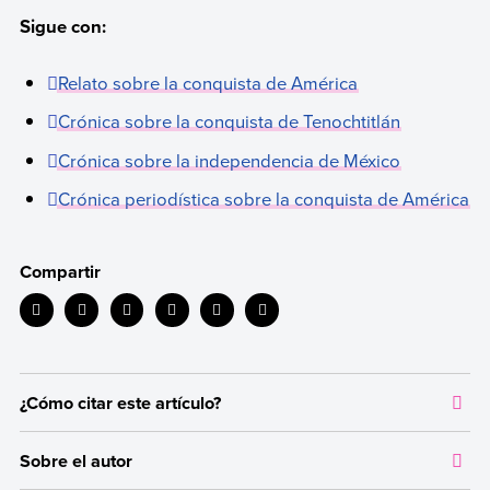
Sigue con:
Relato sobre la conquista de América
Crónica sobre la conquista de Tenochtitlán
Crónica sobre la independencia de México
Crónica periodística sobre la conquista de América
Compartir
¿Cómo citar este artículo?
Citar la fuente original de donde tomamos información sirve para
Sobre el autor
dar crédito a los autores correspondientes y evitar incurrir en
plagio. Además, permite a los lectores acceder a las fuentes