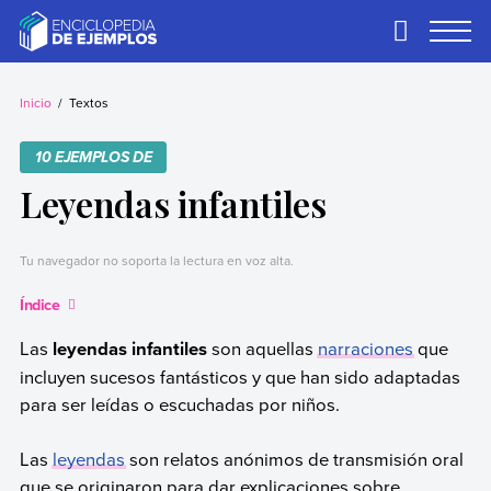
Skip
to
Primary
Menu
content
Ejemplos
Necesitas ejemplos.
Los tenemos.
Inicio
Textos
10 EJEMPLOS DE
Leyendas infantiles
Tu navegador no soporta la lectura en voz alta.
Índice
Las
leyendas infantiles
son aquellas
narraciones
que
incluyen sucesos fantásticos y que han sido adaptadas
para ser leídas o escuchadas por niños.
Las
leyendas
son relatos anónimos de transmisión oral
que se originaron para dar explicaciones sobre