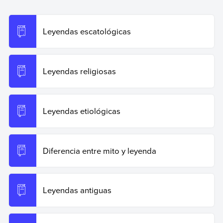
infantiles
. Enciclopedia de Ejemplos. Recuperado el 19
de junio de 2026 de
https://www.ejemplos.co/leyendas-
infantiles/
.
Leyendas escatológicas
Copiar cita
Leyendas religiosas
Leyendas etiológicas
Diferencia entre mito y leyenda
Leyendas antiguas