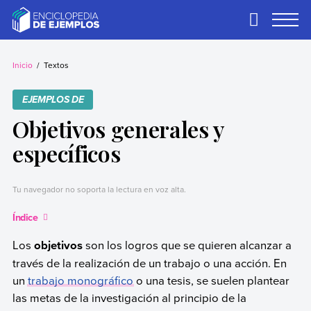
Skip
to
Primary
Menu
content
Ejemplos
Necesitas ejemplos.
Los tenemos.
Inicio
Textos
EJEMPLOS DE
Objetivos generales y
específicos
Tu navegador no soporta la lectura en voz alta.
Índice
Los
objetivos
son los logros que se quieren alcanzar a
través de la realización de un trabajo o una acción. En
un
trabajo monográfico
o una tesis, se suelen plantear
las metas de la investigación al principio de la