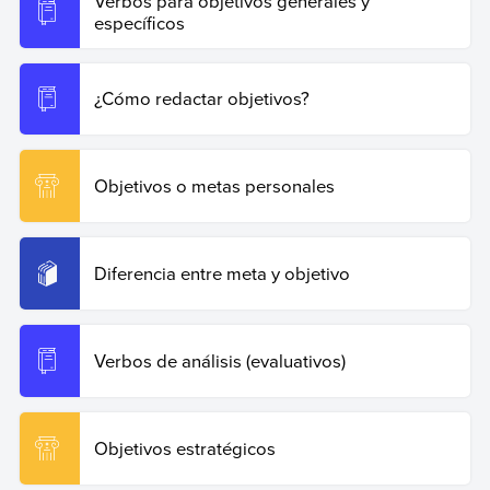
Verbos para objetivos generales y
https://www.ejemplos.co/10-ejemplos-de-objetivos-
específicos
generales-y-especificos/
.
Copiar cita
¿Cómo redactar objetivos?
Objetivos o metas personales
Diferencia entre meta y objetivo
Verbos de análisis (evaluativos)
Objetivos estratégicos