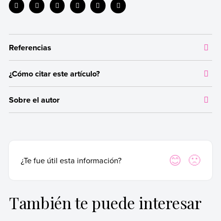
Referencias
¿Cómo citar este artículo?
Toda la información que ofrecemos está respaldada por
fuentes bibliográficas autorizadas y actualizadas, que aseguran
Citar la fuente original de donde tomamos información sirve para
un contenido confiable en línea con nuestros principios
Sobre el autor
dar crédito a los autores correspondientes y evitar incurrir en
editoriales.
plagio. Además, permite a los lectores acceder a las fuentes
Autor:
Equipo editorial, Etecé
originales utilizadas en un texto para verificar o ampliar
Arias, F. (1999).
El Proyecto de Investigación. Guía para su
información en caso de que lo necesiten.
Fecha de publicación:
8 de febrero de 2017
elaboración
. Episteme.
Tafur, R. (2015).
Cómo hacer un proyecto de investigación
.
Última edición:
15 de julio de 2024
Para citar de manera adecuada, recomendamos hacerlo según las
Sí
No
¿Te fue útil esta información?
Alpha.
normas APA, que es una forma estandarizada internacionalmente
Walker, M. (2000).
Cómo escribir trabajos de investigación
.
y utilizada por instituciones académicas y de investigación de
Gedisa.
primer nivel.
También te puede interesar
Equipo editorial, Etecé (15 de julio de 2024).
Proyecto de