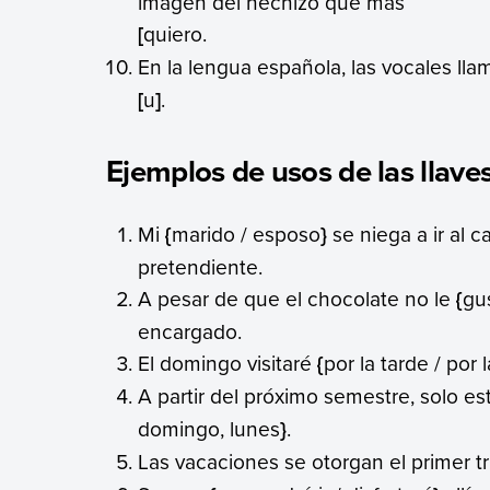
imagen del hechizo que más
[
quiero.
En la lengua española, las vocales llam
[
u
]
.
Ejemplos de usos de las llave
Mi
{
marido / esposo
}
se niega a ir al
pretendiente.
A pesar de que el chocolate no le
{
gu
encargado.
El domingo visitaré
{
por la tarde / por
A partir del próximo semestre, solo est
domingo, lunes
}
.
Las vacaciones se otorgan el primer t