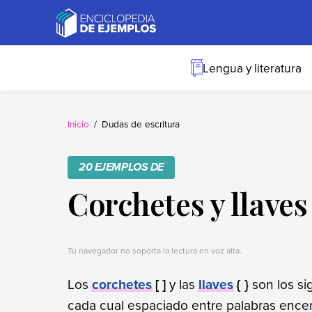
Skip
to
content
Ejemplos
Necesitas ejemplos.
Los tenemos.
Lengua y literatura
Inicio
Dudas de escritura
20 EJEMPLOS DE
Corchetes y llaves
Tu navegador no soporta la lectura en voz alta.
Los
corchetes
[ ]
y las
llaves
{ }
son los si
cada cual espaciado entre palabras ence