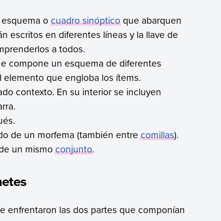
o esquema o
cuadro sinóptico
que abarquen
 escritos en diferentes líneas y la llave de
prenderlos a todos.
 que compone un esquema de diferentes
al elemento que engloba los ítems.
do contexto. En su interior se incluyen
rra.
ués.
cado de un morfema (también entre
comillas
).
s de un mismo
conjunto
.
hetes
se enfrentaron las dos partes que componían