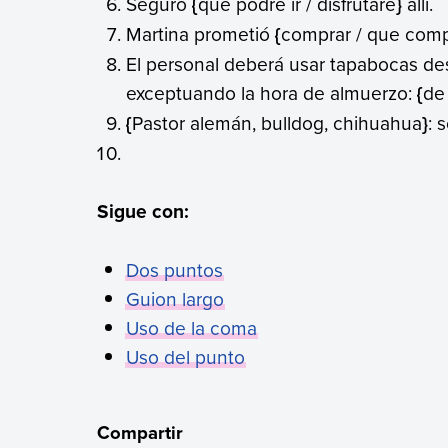
Seguro
{
que podré ir / disfrutaré
}
allí.
Martina prometió
{
comprar / que comp
El personal deberá usar tapabocas desd
exceptuando la hora de almuerzo:
{
de 
{
Pastor alemán, bulldog, chihuahua
}
: 
Sigue con:
Dos puntos
Guion largo
Uso de la coma
Uso del punto
Compartir