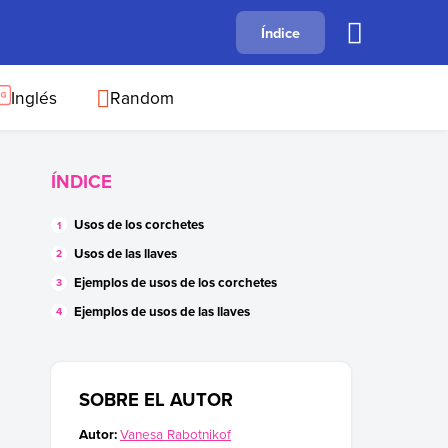
A
Índice
B
C
D
E
F
G
H
I
J
Inglés
Random
ÍNDICE
Usos de los corchetes
Usos de las llaves
Ejemplos de usos de los corchetes
Ejemplos de usos de las llaves
SOBRE EL AUTOR
Autor:
Vanesa Rabotnikof