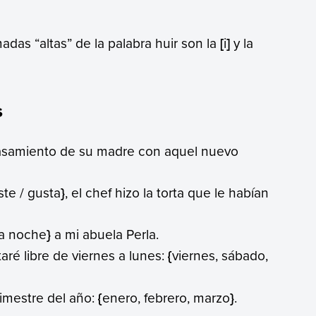
adas “altas” de la palabra huir son la
[
i
]
y la
s
 casamiento de su madre con aquel nuevo
ste / gusta
}
, el chef hizo la torta que le habían
 la noche
}
a mi abuela Perla.
aré libre de viernes a lunes:
{
viernes, sábado,
rimestre del año:
{
enero, febrero, marzo
}
.