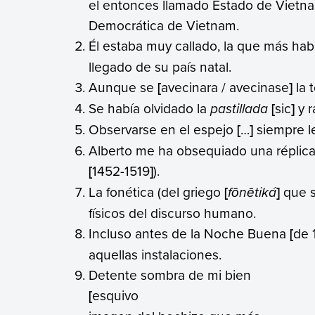
el entonces llamado Estado de Vietna
Democrática de Vietnam.
Él estaba muy callado, la que más hab
llegado de su país natal.
Aunque se
[
avecinara / avecinase
]
la 
Se había olvidado la
pastillada
[
sic
]
y r
Observarse en el espejo
[
…
]
siempre le
Alberto me ha obsequiado una réplica
[
1452-1519
]
).
La fonética (del griego
[
fōnētiká
]
que si
físicos del discurso humano.
Incluso antes de la Noche Buena
[
de 
aquellas instalaciones.
Detente sombra de mi bien
[
esquivo