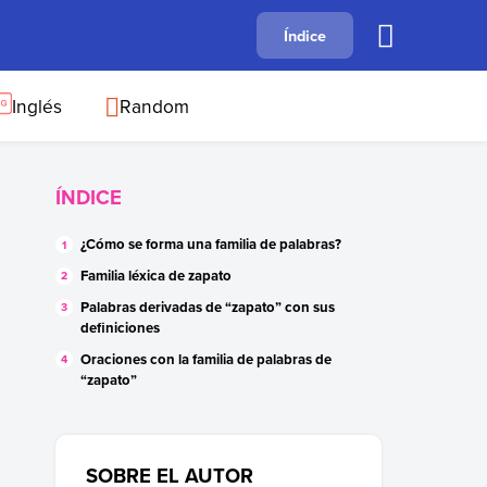
A
Índice
B
C
D
E
F
G
H
I
J
Inglés
Random
ÍNDICE
¿Cómo se forma una familia de palabras?
Familia léxica de zapato
Palabras derivadas de “zapato” con sus
definiciones
Oraciones con la familia de palabras de
“zapato”
SOBRE EL AUTOR