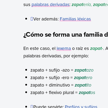
sus
palabras derivadas
:
ería,
e
zapat
zapat
Ver además:
Familias léxicas
¿Cómo se forma una familia d
En este caso, el
lexema
o raíz es
. 
zapat-
palabras derivadas, por ejemplo:
zapato + sufijo -azo =
azo
zapat
zapato + sufijo -ero =
ero
zapat
zapato + diminutivo =
ito
zapat
zapato + flexivo plural =
os
zapat
Puede servirte:
Prefijos y sufijos