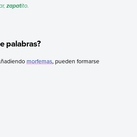
ar,
ito.
zapat
e palabras?
Añadiendo
morfemas
, pueden formarse