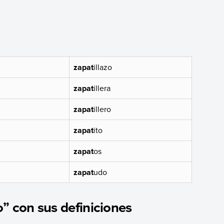
zapat
illazo
zapat
illera
zapat
illero
zapat
ito
zapat
os
zapat
udo
” con sus definiciones