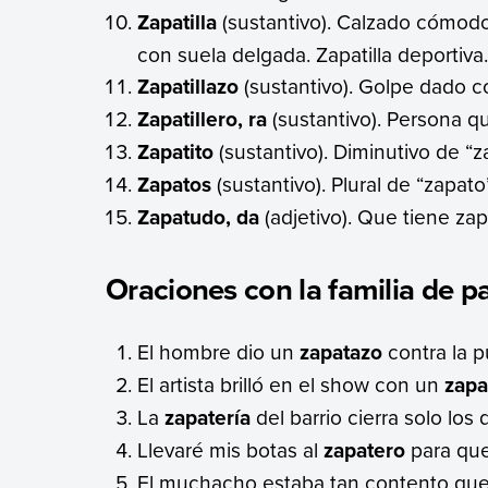
Zapatilla
(sustantivo). Calzado cómodo 
con suela delgada. Zapatilla deportiva.
Zapatillazo
(sustantivo). Golpe dado co
Zapatillero, ra
(sustantivo). Persona qu
Zapatito
(sustantivo). Diminutivo de “z
Zapatos
(sustantivo). Plural de “zapato
Zapatudo, da
(adjetivo). Que tiene za
Oraciones con la familia de p
El hombre dio un
zapatazo
contra la p
El artista brilló en el show con un
zapa
La
zapatería
del barrio cierra solo los
Llevaré mis botas al
zapatero
para que 
El muchacho estaba tan contento que 