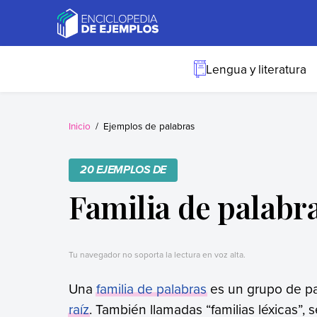
Skip
to
content
Ejemplos
Necesitas ejemplos.
Los tenemos.
Lengua y literatura
Inicio
Ejemplos de palabras
20 EJEMPLOS DE
Familia de palabr
Tu navegador no soporta la lectura en voz alta.
Una
familia de palabras
es un grupo de p
raíz
. También llamadas “familias léxicas”,