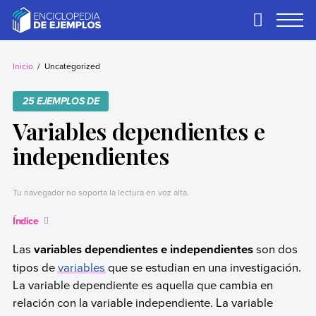
Skip
to
Primary
Menu
content
Ejemplos
Necesitas ejemplos.
Los tenemos.
Inicio
Uncategorized
25 EJEMPLOS DE
Variables dependientes e
independientes
Tu navegador no soporta la lectura en voz alta.
Índice
Las
variables dependientes e independientes
son dos
tipos de
variables
que se estudian en una investigación.
La variable dependiente es aquella que cambia en
relación con la variable independiente. La variable