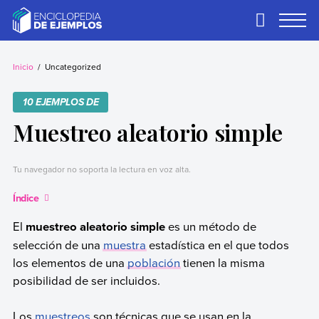
Skip
to
Primary
Menu
content
Ejemplos
Necesitas ejemplos.
Los tenemos.
Inicio
Uncategorized
10 EJEMPLOS DE
Muestreo aleatorio simple
Tu navegador no soporta la lectura en voz alta.
Índice
El
muestreo aleatorio simple
es un método de
selección de una
muestra
estadística en el que todos
los elementos de una
población
tienen la misma
posibilidad de ser incluidos.
Los
muestreos
son técnicas que se usan en la