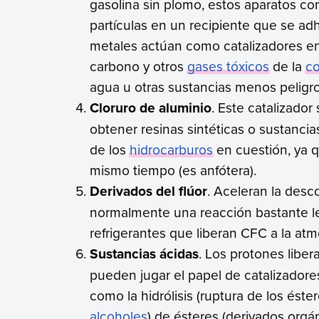
gasolina sin plomo, estos aparatos co
partículas en un recipiente que se ad
metales actúan como catalizadores e
carbono y otros
gases tóxicos
de la
c
agua u otras sustancias menos peligr
Cloruro de aluminio
. Este catalizador
obtener resinas sintéticas o sustancias
de los
hidrocarburos
en cuestión, ya 
mismo tiempo (es anfótera).
Derivados del flúor
. Aceleran la des
normalmente una reacción bastante len
refrigerantes que liberan CFC a la atm
Sustancias ácidas
. Los protones liber
pueden jugar el papel de catalizador
como la hidrólisis (ruptura de los éste
alcoholes
) de ésteres (derivados orgán