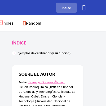
A
Índice
B
C
D
E
F
G
H
I
J
Inglés
Random
ÍNDICE
Ejemplos de catalizador (y su función)
SOBRE EL AUTOR
Autor:
Dianelys Ondarse Álvarez
Lic. en Radioquímica (Instituto Superior
de Ciencias y Tecnologías Aplicadas. La
Habana, Cuba). Dra. en Ciencia y
Tecnología (Universidad Nacional de
Quilmes, Buenos Aires, Argentina).