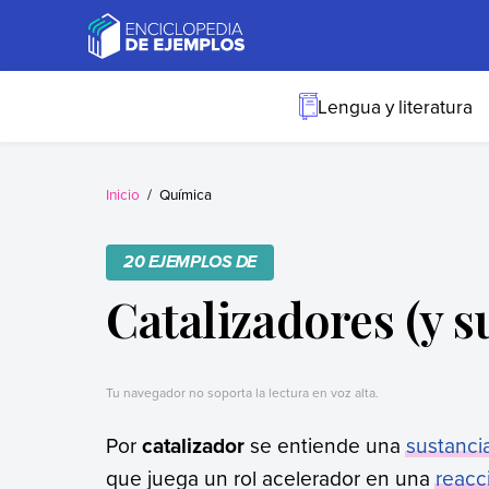
Skip
to
content
Ejemplos
Necesitas ejemplos.
Los tenemos.
Lengua y literatura
Inicio
Química
20 EJEMPLOS DE
Catalizadores (y s
Tu navegador no soporta la lectura en voz alta.
Por
catalizador
se entiende una
sustanci
que juega un rol acelerador en una
reacc