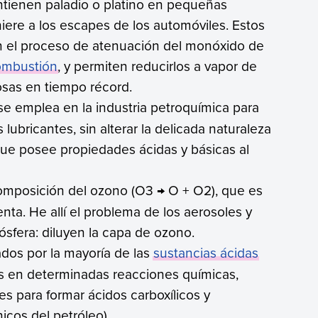
ntienen paladio o platino en pequeñas
hiere a los escapes de los automóviles. Estos
n el proceso de atenuación del monóxido de
ombustión
, y permiten reducirlos a vapor de
osas en tiempo récord.
 se emplea en la industria petroquímica para
 lubricantes, sin alterar la delicada naturaleza
que posee propiedades ácidas y básicas al
composición del ozono (O3 → O + O2), que es
ta. He allí el problema de los aerosoles y
ósfera: diluyen la capa de ozono.
ados por la mayoría de las
sustancias ácidas
es en determinadas reacciones químicas,
res para formar ácidos carboxílicos y
icos del petróleo).