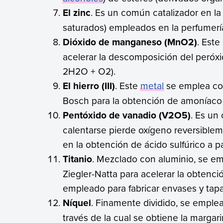
El zinc
. Es un común catalizador en la
saturados) empleados en la perfumería, 
Dióxido de manganeso (MnO2)
. Est
acelerar la descomposición del peró
2H2O + O2).
El hierro (III)
. Este
metal
se emplea com
Bosch para la obtención de amoníaco a
Pentóxido de vanadio (V2O5)
. Es un
calentarse pierde oxígeno reversible
en la obtención de ácido sulfúrico a pa
Titanio
. Mezclado con aluminio, se em
Ziegler-Natta para acelerar la obtenci
empleado para fabricar envases y tapas
Níquel
. Finamente dividido, se emple
través de la cual se obtiene la margari