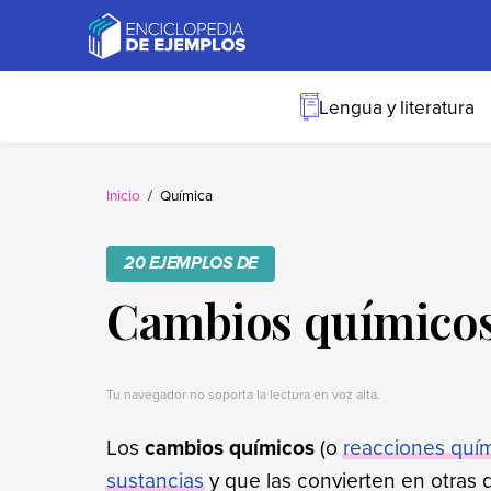
Skip
to
content
Ejemplos
Necesitas ejemplos.
Los tenemos.
Lengua y literatura
Inicio
Química
20 EJEMPLOS DE
Cambios químico
Tu navegador no soporta la lectura en voz alta.
Los
cambios químicos
(o
reacciones quí
sustancias
y que las convierten en otras 