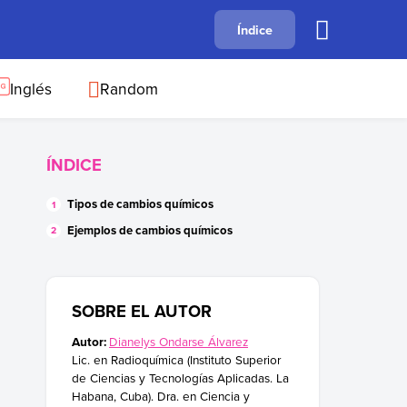
A
Índice
B
C
D
E
F
G
H
I
J
Inglés
Random
ÍNDICE
Tipos de cambios químicos
Ejemplos de cambios químicos
SOBRE EL AUTOR
Autor:
Dianelys Ondarse Álvarez
Lic. en Radioquímica (Instituto Superior
de Ciencias y Tecnologías Aplicadas. La
Habana, Cuba). Dra. en Ciencia y