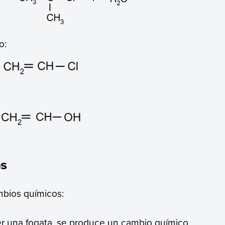
o:
os
bios químicos:
 una fogata, se produce un cambio químico.