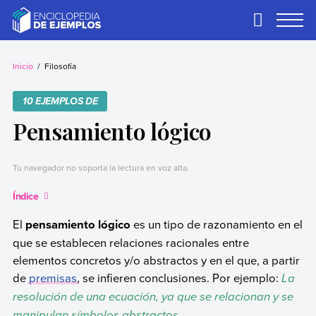
Skip
to
Primary
Menu
content
Ejemplos
Necesitas ejemplos.
Los tenemos.
Inicio
Filosofía
10 EJEMPLOS DE
Pensamiento lógico
Tu navegador no soporta la lectura en voz alta.
Índice
El
pensamiento lógico
es un tipo de razonamiento en el
que se establecen relaciones racionales entre
elementos concretos y/o abstractos y en el que, a partir
de
premisas
, se infieren conclusiones. Por ejemplo:
La
resolución de una ecuación, ya que se relacionan y se
manipulan símbolos abstractos.