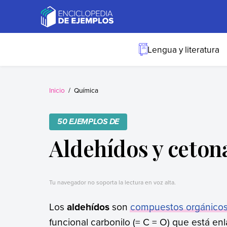
Skip
to
content
Ejemplos
Necesitas ejemplos.
Los tenemos.
Lengua y literatura
Inicio
Química
50 EJEMPLOS DE
Aldehídos y ceton
Tu navegador no soporta la lectura en voz alta.
Los
aldehídos
son
compuestos orgánico
funcional carbonilo (= C = O) que está 