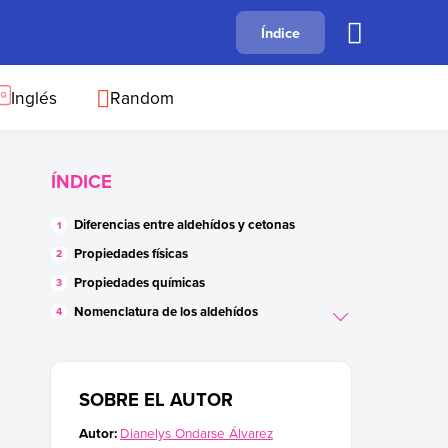
A
Índice
B
C
D
E
F
G
H
I
J
Inglés
Random
ÍNDICE
Diferencias entre aldehídos y cetonas
Propiedades físicas
Propiedades químicas
Nomenclatura de los aldehídos
Nomenclatura de las cetonas
Ejemplos de aldehídos
SOBRE EL AUTOR
Ejemplos de cetonas
Usos de los aldehídos en la vida cotidiana
Autor:
Dianelys Ondarse Álvarez