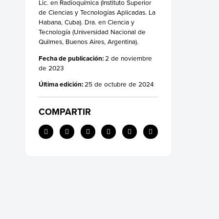
Lic. en Radioquímica (Instituto Superior
Usos de las cetonas en la vida diaria
de Ciencias y Tecnologías Aplicadas. La
Toxicidad de aldehídos y cetonas
Habana, Cuba). Dra. en Ciencia y
Tecnología (Universidad Nacional de
Quilmes, Buenos Aires, Argentina).
Fecha de publicación:
2 de noviembre
de 2023
Última edición:
25 de octubre de 2024
COMPARTIR