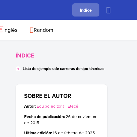
A
Índice
B
C
D
E
F
G
H
I
J
Inglés
Random
ÍNDICE
Lista de ejemplos de carreras de tipo técnicas
SOBRE EL AUTOR
Autor:
Equipo editorial, Etecé
Fecha de publicación:
26 de noviembre
de 2015
Última edición:
16 de febrero de 2025