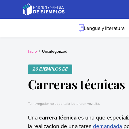
Skip
to
content
Ejemplos
Necesitas ejemplos.
Los tenemos.
Lengua y literatura
Inicio
Uncategorized
20 EJEMPLOS DE
Carreras técnicas
Tu navegador no soporta la lectura en voz alta.
Una
carrera técnica
es una que especiali
la realización de una tarea
demandada
po