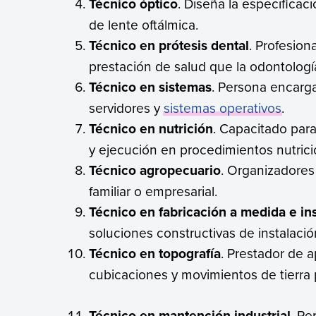
Técnico óptico
. Diseña la especificac
de lente oftálmica.
Técnico en prótesis dental
. Profesion
prestación de salud que la odontologí
Técnico en sistemas
. Persona encarga
servidores y
sistemas operativos
.
Técnico en nutrición
. Capacitado para
y ejecución en procedimientos nutricio
Técnico agropecuario
. Organizadores
familiar o empresarial.
Técnico en fabricación a medida e in
soluciones constructivas de instalació
Técnico en topografía
. Prestador de a
cubicaciones y movimientos de tierra p
Técnico en mantención industrial
. Pe