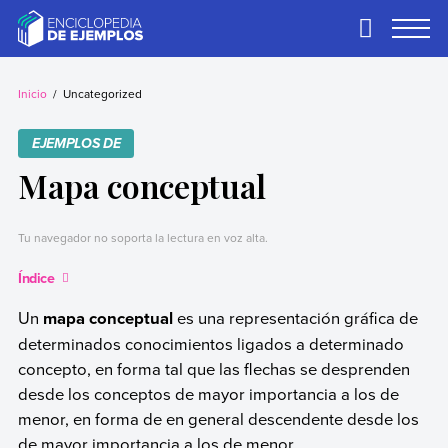
Skip
to
Primary
Menu
content
Ejemplos
Necesitas ejemplos.
Los tenemos.
Inicio
Uncategorized
EJEMPLOS DE
Mapa conceptual
Tu navegador no soporta la lectura en voz alta.
Índice
Un
mapa conceptual
es una representación gráfica de
determinados conocimientos ligados a determinado
concepto, en forma tal que las flechas se desprenden
desde los conceptos de mayor importancia a los de
menor, en forma de en general descendente desde los
de mayor importancia a los de menor.