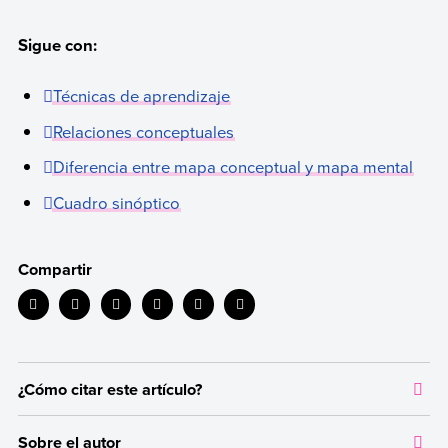
Sigue con:
Técnicas de aprendizaje
Relaciones conceptuales
Diferencia entre mapa conceptual y mapa mental
Cuadro sinóptico
Compartir
¿Cómo citar este artículo?
Citar la fuente original de donde tomamos información sirve para
Sobre el autor
dar crédito a los autores correspondientes y evitar incurrir en