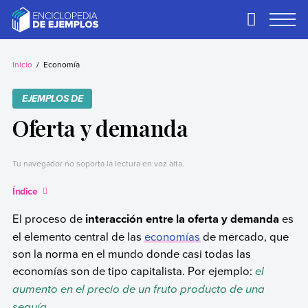
Skip
to
Primary
Menu
content
Ejemplos
Necesitas ejemplos.
Los tenemos.
Inicio
Economía
EJEMPLOS DE
Oferta y demanda
Tu navegador no soporta la lectura en voz alta.
Índice
El proceso de
interacción entre la oferta y demanda
es
el elemento central de las
economías
de mercado, que
son la norma en el mundo donde casi todas las
economías son de tipo capitalista. Por ejemplo:
el
aumento en el precio de un fruto producto de una
sequía
.