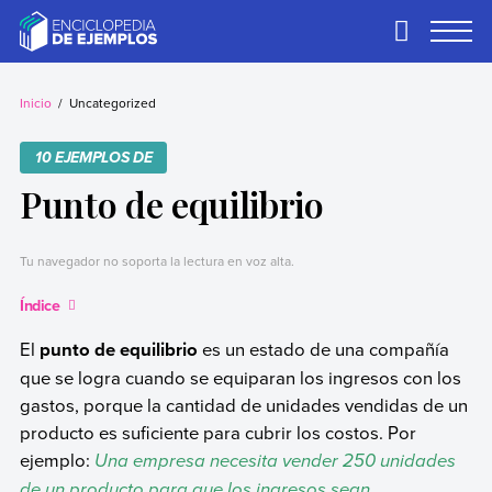
Skip
to
Primary
Menu
content
Ejemplos
Necesitas ejemplos.
Los tenemos.
Inicio
Uncategorized
10 EJEMPLOS DE
Punto de equilibrio
Tu navegador no soporta la lectura en voz alta.
Índice
El
punto de equilibrio
es un estado de una compañía
que se logra cuando se equiparan los ingresos con los
gastos, porque la cantidad de unidades vendidas de un
producto es suficiente para cubrir los costos. Por
ejemplo:
Una empresa necesita vender 250 unidades
de un producto para que los ingresos sean