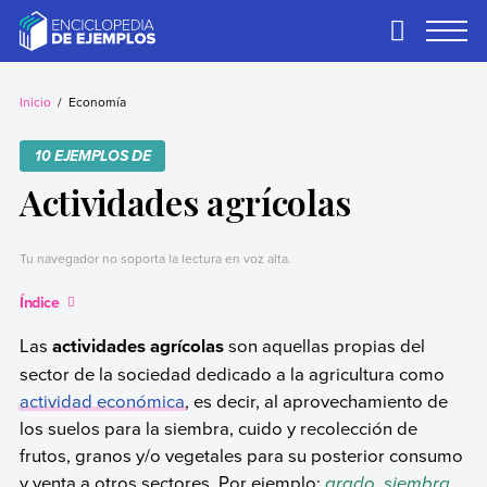
Skip
to
Primary
Menu
content
Ejemplos
Necesitas ejemplos.
Los tenemos.
Inicio
Economía
10 EJEMPLOS DE
Actividades agrícolas
Tu navegador no soporta la lectura en voz alta.
Índice
Las
actividades agrícolas
son aquellas propias del
sector de la sociedad dedicado a la agricultura como
actividad económica
, es decir, al aprovechamiento de
los suelos para la siembra, cuido y recolección de
frutos, granos y/o vegetales para su posterior consumo
y venta a otros sectores. Por ejemplo:
arado, siembra,