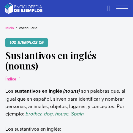
Skip
to
Primary
Menu
content
Ejemplos
Necesitas ejemplos.
Los tenemos.
Inicio
Vocabulario
100 EJEMPLOS DE
Sustantivos en inglés
(nouns)
Índice
Los
sustantivos en inglés
(
)
son palabras que, al
nouns
igual que en español, sirven para identificar y nombrar
personas, animales, objetos, lugares, y conceptos. Por
ejemplo:
brother, dog, house, Spain.
Los sustantivos en inglés: