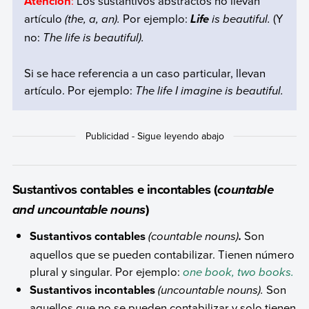
Atención
:
Los sustantivos abstractos no llevan
artículo
(
the, a, an
).
Por ejemplo:
is beautiful.
(Y
Life
no:
The life is beautiful
).
Si se hace referencia a un caso particular, llevan
artículo. Por ejemplo:
The life I imagine is beautiful.
Sustantivos contables e incontables (
countable
)
and uncountable nouns
Sustantivos
contables
(
countable nouns
)
Son
.
aquellos que se pueden contabilizar. Tienen número
plural y singular. Por ejemplo:
one book, two books.
Sustantivos
incontables
(
uncountable nouns
).
Son
aquellos que no se pueden contabilizar y solo tienen