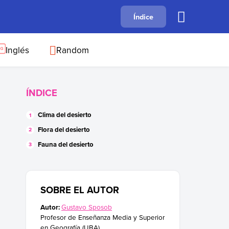
A
Índice
B
C
D
E
F
G
H
I
J
Inglés
Random
ÍNDICE
Clima del desierto
Flora del desierto
Fauna del desierto
SOBRE EL AUTOR
Autor:
Gustavo Sposob
Profesor de Enseñanza Media y Superior
en Geografía (UBA).