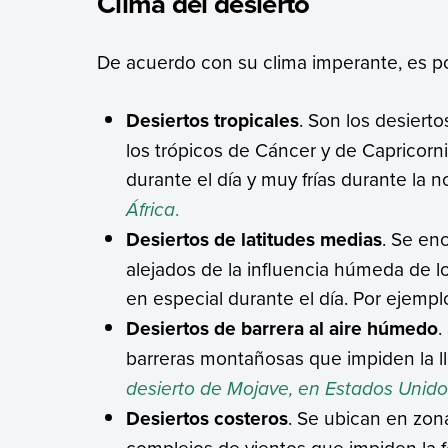
Clima del desierto
De acuerdo con su clima imperante, es posi
Desiertos tropicales
. Son los desiert
los trópicos de Cáncer y de Capricor
durante el día y muy frías durante la 
África
.
Desiertos de latitudes medias
. Se enc
alejados de la influencia húmeda de l
en especial durante el día. Por ejempl
Desiertos de barrera al aire húmedo
.
barreras montañosas que impiden la l
desierto de Mojave,
en Estados Unido
Desiertos costeros
. Se ubican en zon
complejos de vientos que impiden la f