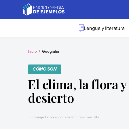
Skip
to
content
Ejemplos
Necesitas ejemplos.
Los tenemos.
Lengua y literatura
Inicio
Geografía
CÓMO SON
El clima, la flora y
desierto
Tu navegador no soporta la lectura en voz alta.