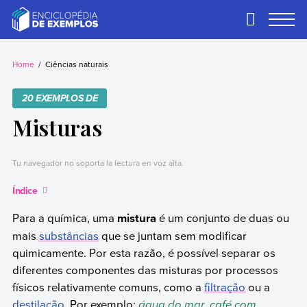
Skip
to
Primary
Menu
content
Exemplos
Precisa de
exemplos? Nós
Home
Ciências naturais
temos.
20 EXEMPLOS DE
Misturas
Tu navegador no soporta la lectura en voz alta.
Índice
Para a química, uma
mistura
é um conjunto de duas ou
mais
substâncias
que se juntam sem modificar
quimicamente. Por esta razão, é possível separar os
diferentes componentes das misturas por processos
físicos relativamente comuns, como a
filtração
ou a
destilação
. Por exemplo:
água do mar, café com