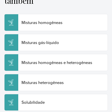
também
As citações ou referências aos nossos artigos podem
Última edição:
4 de novembro de 2024
ser usadas de forma livre para pesquisas. Para
citarnos, sugerimos utilizar as normas da ABNT NBR
14724:
Misturas homogêneas
Ondarse Álvarez
, Dianelys. Misturas.
Enciclopédia de
Exemplos
, 2024. Disponível em:
https://www.ejemplos.co/br/misturas/. Acesso em: 19 de
Misturas gás-líquido
junho de 2026.
Copy Quote
Misturas homogêneas e heterogêneas
Misturas heterogêneas
Solubilidade