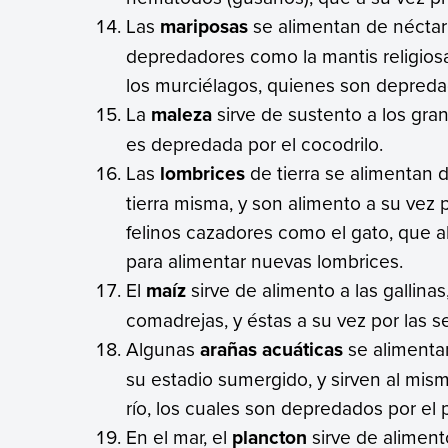
Las
mariposas
se alimentan de néctar f
depredadores como la mantis religiosa
los murciélagos, quienes son depredad
La
maleza
sirve de sustento a los gr
es depredada por el cocodrilo.
Las
lombrices
de tierra se alimentan 
tierra misma, y son alimento a su vez
felinos cazadores como el gato, que al
para alimentar nuevas lombrices.
El
maíz
sirve de alimento a las gallin
comadrejas, y éstas a su vez por las s
Algunas
arañas acuáticas
se alimentan
su estadio sumergido, y sirven al mi
río, los cuales son depredados por el 
En el mar, el
plancton
sirve de alimen