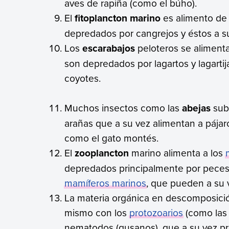
aves de rapiña (como el búho).
El
fitoplancton marino
es alimento de 
depredados por cangrejos y éstos a su
Los
escarabajos
peloteros se alimenta
son depredados por lagartos y lagartij
coyotes.
Muchos insectos como las
abejas
subs
arañas que a su vez alimentan a pájar
como el gato montés.
El
zooplancton
marino alimenta a los
depredados principalmente por peces 
mamíferos marinos
, que pueden a su v
La materia orgánica en descomposición
mismo con los
protozoarios
(como las 
nematodos (gusanos), que a su vez p