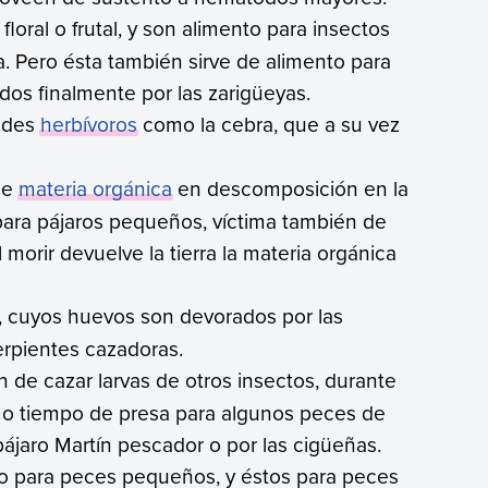
loral o frutal, y son alimento para insectos
. Pero ésta también sirve de alimento para
os finalmente por las zarigüeyas.
andes
herbívoros
como la cebra, que a su vez
de
materia orgánica
en descomposición en la
 para pájaros pequeños, víctima también de
 morir devuelve la tierra la materia orgánica
as, cuyos huevos son devorados por las
erpientes cazadoras.
 de cazar larvas de otros insectos, durante
smo tiempo de presa para algunos peces de
pájaro Martín pescador o por las cigüeñas.
to para peces pequeños, y éstos para peces