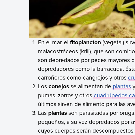
En el mar, el
fitoplancton
(vegetal) sir
malacostráceos (krill), que son comid
son depredados por peces mayores com
depredadores como la barracuda. Ésta
carroñeros como cangrejos y otros
cr
Los
conejos
se alimentan de
plantas
y
pumas, zorros y otros
cuadrúpedos ca
últimos sirven de alimento para las av
Las
plantas
son parasitadas por orugas
pequeños, a su vez depredados por av
cuyos cuerpos serán descompuestos