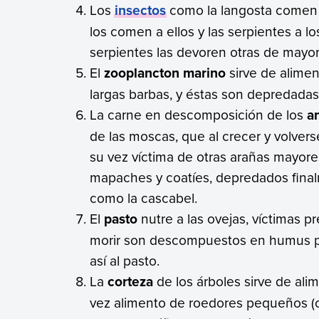
Los
insectos
como la langosta comen h
los comen a ellos y las serpientes a l
serpientes las devoren otras de mayo
El
zooplancton marino
sirve de alimen
largas barbas, y éstas son depredadas
La carne en descomposición de los
a
de las moscas, que al crecer y volver
su vez víctima de otras arañas mayores
mapaches y coatíes, depredados final
como la cascabel.
El
pasto
nutre a las ovejas, víctimas p
morir son descompuestos en humus po
así al pasto.
La
corteza
de los árboles sirve de ali
vez alimento de roedores pequeños (co