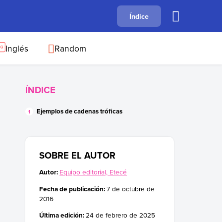
A
Índice
B
C
D
E
F
G
H
I
J
Inglés
Random
ÍNDICE
Ejemplos de cadenas tróficas
SOBRE EL AUTOR
Autor:
Equipo editorial, Etecé
Fecha de publicación:
7 de octubre de
2016
Última edición:
24 de febrero de 2025