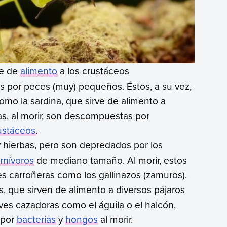
ve de
alimento
a los crustáceos
os por peces (muy) pequeños. Éstos, a su vez,
o la sardina, que sirve de alimento a
s, al morir, son descompuestas por
ustáceos
.
 hierbas, pero son depredados por los
rnívoros
de mediano tamaño. Al morir, estos
es carroñeras como los gallinazos (zamuros).
, que sirven de alimento a diversos pájaros
es cazadoras como el águila o el halcón,
 por
bacterias
y
hongos
al morir.