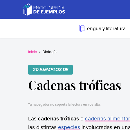
Skip
to
content
Ejemplos
Necesitas ejemplos.
Los tenemos.
Lengua y literatura
Inicio
Biología
20 EJEMPLOS DE
Cadenas tróficas
Tu navegador no soporta la lectura en voz alta.
Las
cadenas tróficas
o
cadenas alimentar
las distintas
especies
involucradas en una