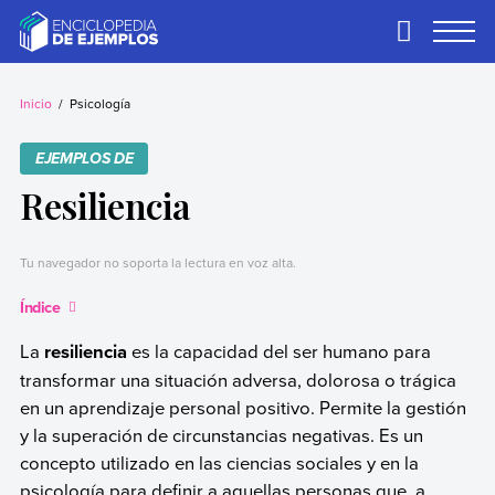
Skip
to
Primary
Menu
content
Ejemplos
Necesitas ejemplos.
Los tenemos.
Inicio
Psicología
EJEMPLOS DE
Resiliencia
Tu navegador no soporta la lectura en voz alta.
Índice
La
resiliencia
es la capacidad del ser humano para
transformar una situación adversa, dolorosa o trágica
en un aprendizaje personal positivo. Permite la gestión
y la superación de circunstancias negativas. Es un
concepto utilizado en las ciencias sociales y en la
psicología para definir a aquellas personas que, a