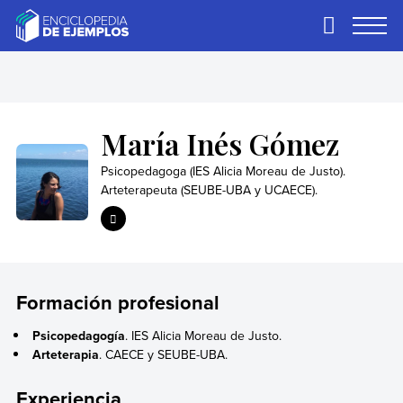
Skip
to
Primary
Menu
content
Ejemplos
Necesitas ejemplos.
Los tenemos.
María Inés Gómez
Psicopedagoga (IES Alicia Moreau de Justo).
Arteterapeuta (SEUBE-UBA y UCAECE).
Formación profesional
Psicopedagogía
. IES Alicia Moreau de Justo.
Arteterapia
. CAECE y SEUBE-UBA.
Experiencia