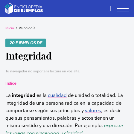
Skip
to
Primary
Menu
content
Ejemplos
Necesitas ejemplos.
Los tenemos.
Inicio
Psicología
20 EJEMPLOS DE
Integridad
Tu navegador no soporta la lectura en voz alta.
Índice
La
integridad
es la
cualidad
de unidad o totalidad. La
integridad de una persona radica en la capacidad de
comportarse según sus principios y
valores
, es decir
que sus pensamientos, palabras y actos tienen un
mismo sentido y una dirección. Por ejemplo:
expresar
las ideas con sinceridad y claridad.